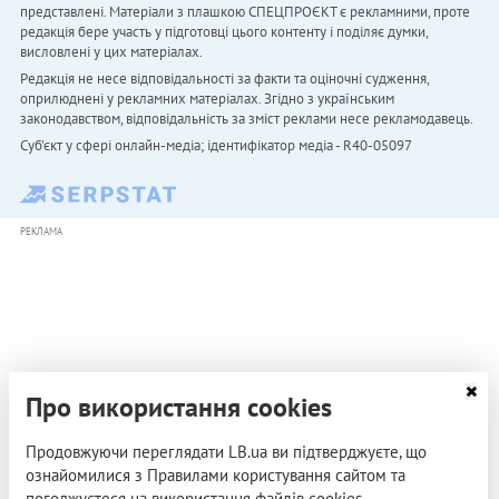
представлені. Матеріали з плашкою СПЕЦПРОЄКТ є рекламними, проте
редакція бере участь у підготовці цього контенту і поділяє думки,
висловлені у цих матеріалах.
Редакція не несе відповідальності за факти та оціночні судження,
оприлюднені у рекламних матеріалах. Згідно з українським
законодавством, відповідальність за зміст реклами несе рекламодавець.
Cуб'єкт у сфері онлайн-медіа; ідентифікатор медіа - R40-05097
РЕКЛАМА
Про використання cookies
Продовжуючи переглядати LB.ua ви підтверджуєте, що
ознайомилися з Правилами користування сайтом та
погоджуєтеся на використання файлів cookies