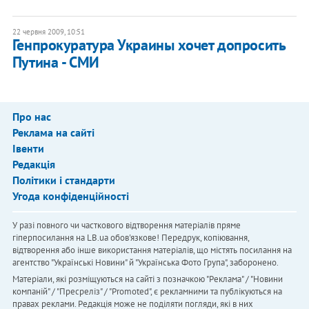
22 червня 2009, 10:51
Генпрокуратура Украины хочет допросить
Путина - СМИ
Про нас
Реклама на сайті
Івенти
Редакція
Політики і стандарти
Угода конфіденційності
У разі повного чи часткового відтворення матеріалів пряме
гіперпосилання на LB.ua обов'язкове! Передрук, копіювання,
відтворення або інше використання матеріалів, що містять посилання на
агентство "Українськi Новини" й "Українська Фото Група", заборонено.
Матеріали, які розміщуються на сайті з позначкою "Реклама" / "Новини
компаній" / "Пресреліз" / "Promoted", є рекламними та публікуються на
правах реклами. Редакція може не поділяти погляди, які в них