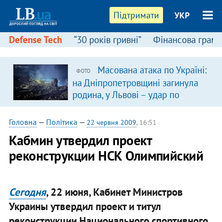
Підтримати
УКР
Defense Tech
“30 років гривні”
Фінансова грамо
Масована атака по Україні:
ФОТО
на Дніпропетровщині загинула
родина, у Львові – удар по
багатоповерхівках
(доповнюється)
Головна
—
Політика
—
22 червня 2009
, 16:51
Кабмин утвердил проект
реконструкции НСК Олимпийский
Сегодня
, 22 июня, Кабинет Министров
Украины утвердил проект и титул
реконструкции Национального спортивного