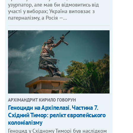
узурпатор, але мав би відмовитись від
участі у виборах; Україна виповзає з
патерналізму, а Росія —…
АРХІМАНДРИТ КИРИЛО ГОВОРУН
Геноциди на Архіпелазі. Частина 7.
Східний Тимор: релікт європейського
колоніалізму
Геноцид у Східному Тиморі був наслідком