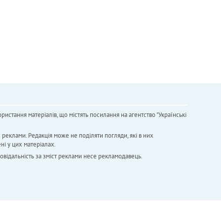
ристання матеріалів, що містять посилання на агентство "Українськi
х реклами. Редакція може не поділяти погляди, які в них
ні у цих матеріалах.
повідальність за зміст реклами несе рекламодавець.