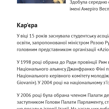
Здобула середню сп
імені Амеріго Весп
Кар'єра
У віці 15 років заснувала студентську асоц
освіти, запропонованої міністром Розою Ру
головним представником організації «Azio
У 1998 році обрана до Ради провінції Рим 
Національного альянсу Джанфранко Фіні 
Національного керівного комітету молодіжн
Giovani»). У 2004 році на національному з'їз
У 2006 році була обрана членом Палати де
заступником Голови Палати Парламенту, 
цю посаду в історії Італії. На загальних в