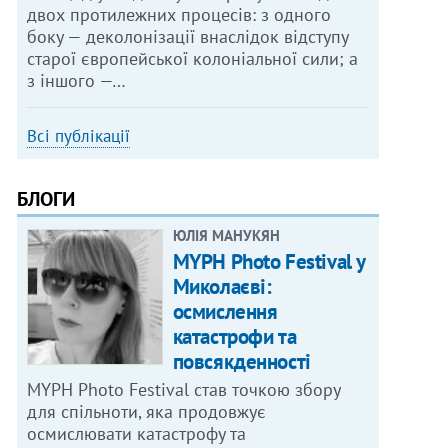
двох протилежних процесів: з одного
боку — деколонізації внаслідок відступу
старої європейської колоніальної сили; а
з іншого —…
Всі публікації
БЛОГИ
ЮЛІЯ МАНУКЯН
MYPH Photo Festival у
Миколаєві:
осмислення
катастрофи та
повсякденності
MYPH Photo Festival став точкою збору
для спільноти, яка продовжує
осмислювати катастрофу та