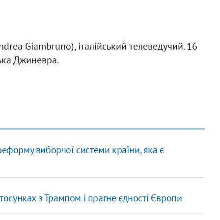
drea Giambruno), італійський телеведучий. 16
ька Джиневра.
реформу виборчої системи країни, яка є
стосунках з Трампом і прагне єдності Європи