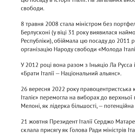
свободи.
8 травня 2008 стала міністром без портфел
Берлусконі (у віці 31 року виявилася наймо
Республіки), обіймала цю посаду до 2011 
організацію Народу свободи «Молода Італія»
У 2012 році вона разом з Іньяціо Ла Русса 
«Брати Італії — Національний альянс».
26 вересня 2022 року правоцентристська коа
Італіє» перемогла на виборах до верхньої 
Мелоні, як лідерка більшості, — потенційна
21 жовтня Президент Італії Серджо Матаре
склала присягу як Голова Ради міністрів Іт