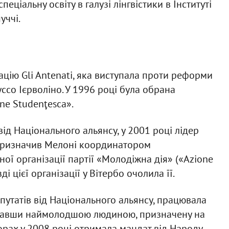
еціальну освіту в галузі лінгвістики в Інституті
уччі.
іацію Gli Antenati, яка виступала проти реформи
ссо Ієрволіно. У 1996 році була обрана
ne Studenţesca».
від Національного альянсу, у 2001 році лідер
призначив Мелоні координатором
ої організації партії «Молодіжна дія» («Azione
ді цієї організації у Вітербо очолила її.
путатів від Національного альянсу, працювала
ставши наймолодшою людиною, призначену на
иборах у 2008 році отримала мандат від Народу