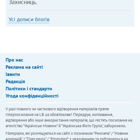
Захисниць.
Усі дописи блогів
Про нас
Реклама на сайті
Івенти
Редакція
Політики і стандарти
Угода конфіденційності
У разі повного чи часткового відтворення матеріалів пряме
гіперпосилання на LB.ua обов'язкове! Передрук, копіювання,
відтворення або інше використання матеріалів, що містять посилання на
агентство "Українськi Новини" й "Українська Фото Група", заборонено.
Матеріали, які розміщуються на сайті з позначкою "Реклама" / "Новини
компаній" / "Пресреліз" / "Promoted", є рекламними та публікуються на