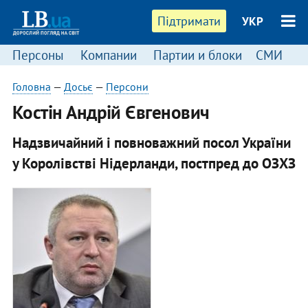
Підтримати
УКР
Персоны
Компании
Партии и блоки
СМИ
П
Головна
—
Досьє
—
Персони
Костін Андрій Євгенович
Надзвичайний і повноважний посол України
у Королівстві Нідерланди, постпред до ОЗХЗ