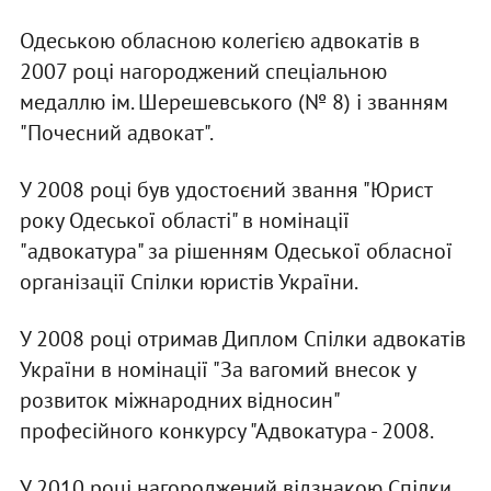
Одеською обласною колегією адвокатів в
2007 році нагороджений спеціальною
медаллю ім. Шерешевського (№ 8) і званням
"Почесний адвокат".
У 2008 році був удостоєний звання "Юрист
року Одеської області" в номінації
"адвокатура" за рішенням Одеської обласної
організації Спілки юристів України.
У 2008 році отримав Диплом Спілки адвокатів
України в номінації "За вагомий внесок у
розвиток міжнародних відносин"
професійного конкурсу "Адвокатура - 2008.
У 2010 році нагороджений відзнакою Спілки