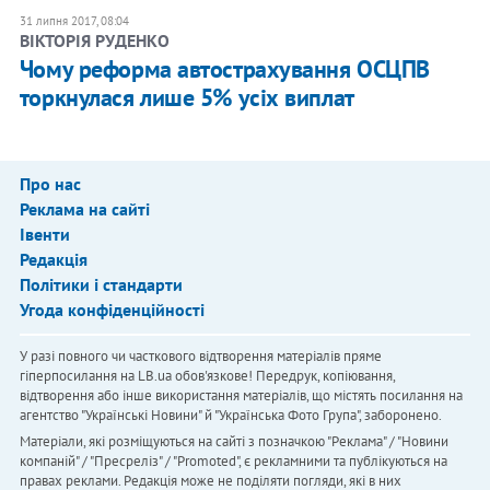
31 липня 2017, 08:04
ВІКТОРІЯ РУДЕНКО
Чому реформа автострахування ОСЦПВ
торкнулася лише 5% усіх виплат
Про нас
Реклама на сайті
Івенти
Редакція
Політики і стандарти
Угода конфіденційності
У разі повного чи часткового відтворення матеріалів пряме
гіперпосилання на LB.ua обов'язкове! Передрук, копіювання,
відтворення або інше використання матеріалів, що містять посилання на
агентство "Українськi Новини" й "Українська Фото Група", заборонено.
Матеріали, які розміщуються на сайті з позначкою "Реклама" / "Новини
компаній" / "Пресреліз" / "Promoted", є рекламними та публікуються на
правах реклами. Редакція може не поділяти погляди, які в них