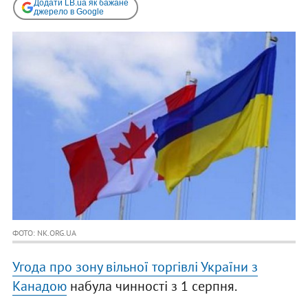
Додати LB.ua як бажане
джерело в Google
ФОТО: NK.ORG.UA
Угода про зону вільної торгівлі України з
Канадою
набула чинності з 1 серпня.