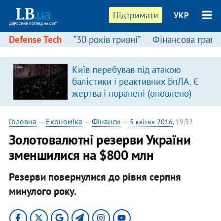
Підтримати
УКР
Defense Tech
“30 років гривні”
Фінансова грамо
Київ перебував під атакою
балістики і реактивних БпЛА. Є
жертва і поранені (оновлено)
Головна
—
Економіка
—
Фінанси
—
5 квітня 2016
, 19:32
Золотовалютні резерви України
зменшилися на $800 млн
Резерви повернулися до рівня серпня
минулого року.