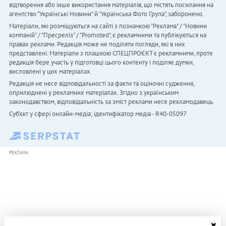
відтворення або інше використання матеріалів, що містять посилання на
агентство "Українськi Новини" й "Українська Фото Група", заборонено.
Матеріали, які розміщуються на сайті з позначкою "Реклама" / "Новини
компаній" / "Пресреліз" / "Promoted", є рекламними та публікуються на
правах реклами. Редакція може не поділяти погляди, які в них
представлені. Матеріали з плашкою СПЕЦПРОЄКТ є рекламними, проте
редакція бере участь у підготовці цього контенту і поділяє думки,
висловлені у цих матеріалах.
Редакція не несе відповідальності за факти та оціночні судження,
оприлюднені у рекламних матеріалах. Згідно з українським
законодавством, відповідальність за зміст реклами несе рекламодавець.
Cуб'єкт у сфері онлайн-медіа; ідентифікатор медіа - R40-05097
РЕКЛАМА