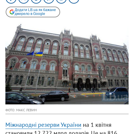
Додати LB.ua як бажане
джерело в Google
ФОТО: МАКС ЛЕВИН
Міжнародні резерви України
на 1 квітня
становили 12,722 млрд доларів. Це на 816