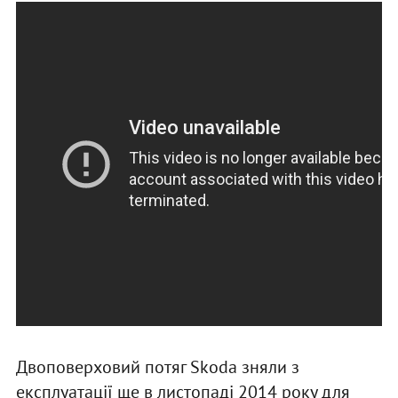
Двоповерховий потяг Skoda зняли з
експлуатації ще в листопаді 2014 року для