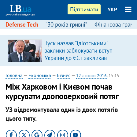
Підтримати
УКР
Defense Tech
“30 років гривні”
Фінансова грамо
Туск назвав "ідіотськими"
заклики заблокувати вступ
України до ЄС і закликав
припинити антиукраїнську
риторику
Головна
—
Економіка
—
Бізнес
—
12 лютого 2016
, 15:15
Між Харковом і Києвом почав
курсувати двоповерховий потяг
УЗ відремонтувала один із двох потягів
цього типу.