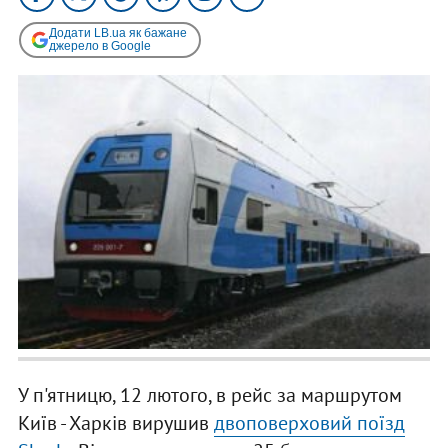
Додати LB.ua як бажане
джерело в Google
У п'ятницю, 12 лютого, в рейс за маршрутом
Київ - Харків вирушив
двоповерховий поїзд