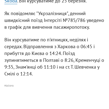
Skoda
. Він курсуватиме до 25 березня.
Як повідомляє "Укрзалізниця", денний
швидкісний поїзд Інтерсіті №785/786 уведено
в графік для вивчення пасажиропотоку.
Він курсуватиме по п'ятницях, неділях і
середах. Відправлення з Харкова о 06:45 і
прибуття до Києва о 14:24. Поїзд
зупинятиметься в Полтаві о 8:26, Кременчуці о
9:35, Знам'янці об 11:10 і на ст. Т. Шевченка у
Смілі о 12:14.
РЕКЛАМА