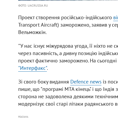
ФОТО: UACRUSSIA.RU
Проект створення російсько-індійського
в
Transport Aircraft) заморожено, заявив у се
Вельможкін.
"У нас існує міжурядова угода, її ніхто не 
через пасивність, а дивну позицію індійськ
проект фактично заморожено. На сьогодні 
"Интерфакс"
.
Зі свого боку видання
Defence news
із пос
пише, що "програмі МТА кінець" і що Індія 
сторона не задоволена деякими технічними
модернізує свої старі літаки радянського 
РЕКЛАМА