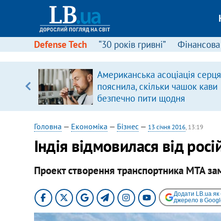
Defense Tech
“30 років гривні”
Фінансова
ою
Американська асоціація серця
пЛА. Є
пояснила, скільки чашок кави
лено)
безпечно пити щодня
Головна
—
Економіка
—
Бізнес
—
13 січня 2016
, 13:19
Індія відмовилася від рос
Проект створення транспортника МТА за
Додати LB.ua як
джерело в Googl