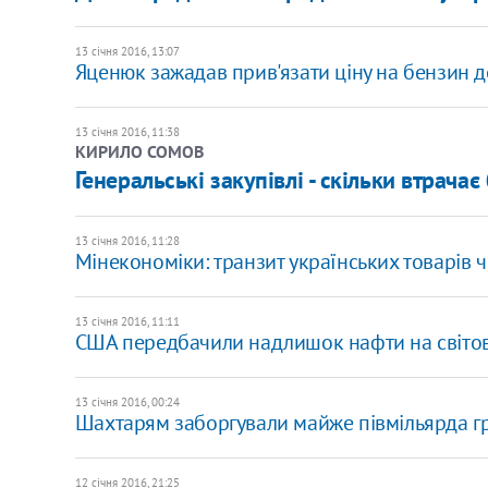
13 січня 2016, 13:07
Яценюк зажадав прив'язати ціну на бензин 
13 січня 2016, 11:38
КИРИЛО СОМОВ
Генеральські закупівлі - скільки втрача
13 січня 2016, 11:28
Мінекономіки: транзит українських товарів
13 січня 2016, 11:11
США передбачили надлишок нафти на світов
13 січня 2016, 00:24
Шахтарям заборгували майже півмільярда гр
12 січня 2016, 21:25