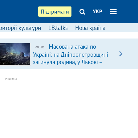
Підтримати
УКР
риторії культури
LB.talks
Нова країна
Масована атака по
ФОТО
Україні: на Дніпропетровщині
загинула родина, у Львові –
удар по багатоповерхівках
(доповнюється)
РЕКЛАМА