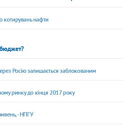
до котирувань нафти
є бюджет?
 через Росію залишається заблокованим
ому ринку до кінця 2017 року
ивень, - НПГУ