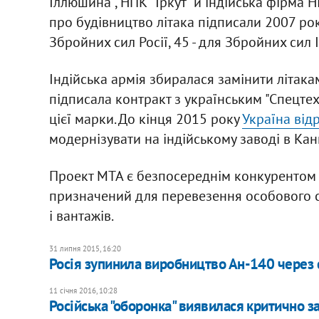
Іллюшина", НПК "Іркут" й індійська фірма H
про будівництво літака підписали 2007 рок
Збройних сил Росії, 45 - для Збройних сил І
Індійська армія збиралася замінити літакам
підписала контракт з українським "Спецте
цієї марки. До кінця 2015 року
Україна від
модернізувати на індійському заводі в Кан
Проект МТА є безпосереднім конкуренто
призначений для перевезення особового ск
і вантажів.
31 липня 2015, 16:20
Росія зупинила виробництво Ан-140 через с
11 січня 2016, 10:28
Російська "оборонка" виявилася критично з