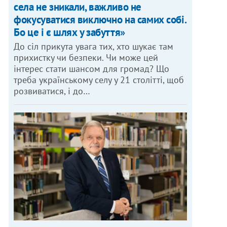
села не зникали, важливо не
фокусуватися виключно на самих собі.
Бо це і є шлях у забуття»
До сіл прикута увага тих, хто шукає там
прихистку чи безпеки. Чи може цей
інтерес стати шансом для громад? Що
треба українському селу у 21 столітті, щоб
розвиватися, і до…