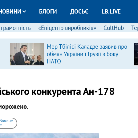
НОВИНИ
БЛОГИ
ДОСЬЄ
LB.LIVE
 грамотність
«Епіцентр виробників»
CultHub
Те
Мер Тбілісі Каладзе заявив про
обман України і Грузії з боку
НАТО
ійського конкурента Ан-178
морожено.
 бажане
e