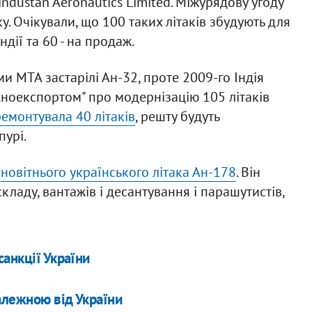
industan Aeronautics Limited. Міжурядову угоду
у. Очікували, що 100 таких літаків збудують для
ндії та 60 - на продаж.
и МТА застарілі Ан-32, проте 2009-го Індія
хноекспортом" про модернізацію 105 літаків
ремонтувала 40 літаків
, решту будуть
пурі.
м
новітнього українського літака Ан-178
. Він
ладу, вантажів і десантування і парашутистів,
анкції України
алежною від України