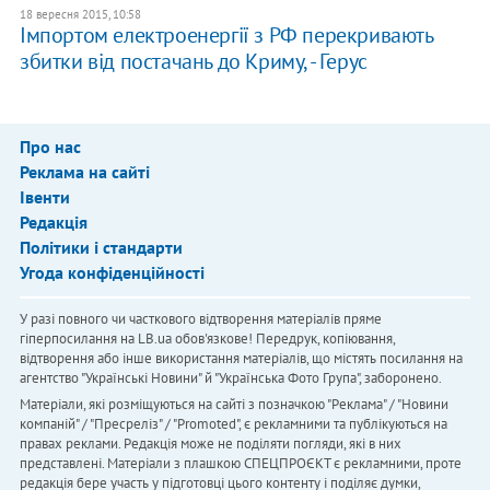
18 вересня 2015, 10:58
Імпортом електроенергії з РФ перекривають
збитки від постачань до Криму, - Герус
Про нас
Реклама на сайті
Івенти
Редакція
Політики і стандарти
Угода конфіденційності
У разі повного чи часткового відтворення матеріалів пряме
гіперпосилання на LB.ua обов'язкове! Передрук, копіювання,
відтворення або інше використання матеріалів, що містять посилання на
агентство "Українськi Новини" й "Українська Фото Група", заборонено.
Матеріали, які розміщуються на сайті з позначкою "Реклама" / "Новини
компаній" / "Пресреліз" / "Promoted", є рекламними та публікуються на
правах реклами. Редакція може не поділяти погляди, які в них
представлені. Матеріали з плашкою СПЕЦПРОЄКТ є рекламними, проте
редакція бере участь у підготовці цього контенту і поділяє думки,