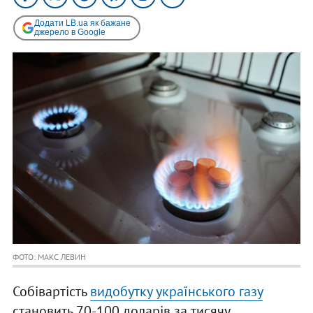
Додати LB.ua як бажане
джерело в Google
ФОТО: МАКС ЛЕВИН
Собівартість
видобутку українського газу
становить 70-100 доларів за тисячу