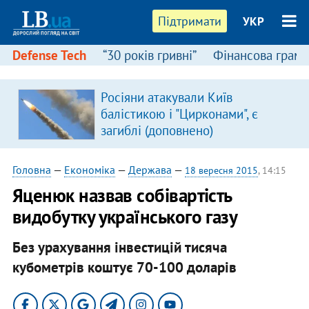
Підтримати
УКР
Defense Tech
“30 років гривні”
Фінансова грамо
Росіяни атакували Київ
в
балістикою і "Цирконами", є
загиблі (доповнено)
Головна
—
Економіка
—
Держава
—
18 вересня 2015
, 14:15
Яценюк назвав собівартість
видобутку українського газу
Без урахування інвестицій тисяча
кубометрів коштує 70-100 доларів