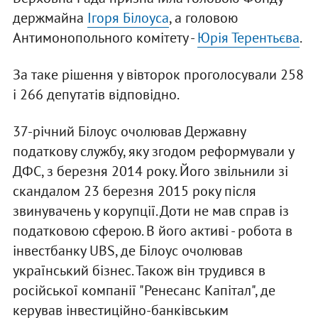
держмайна
Ігоря Білоуса
, а головою
Антимонопольного комітету -
Юрія Терентьєва
.
За таке рішення у вівторок проголосували 258
і 266 депутатів відповідно.
37-річний Білоус очолював Державну
податкову службу, яку згодом реформували у
ДФС, з березня 2014 року. Його звільнили зі
скандалом 23 березня 2015 року після
звинувачень у корупції. Доти не мав справ із
податковою сферою. В його активі - робота в
інвестбанку UBS, де Білоус очолював
український бізнес. Також він трудився в
російської компанії "Ренесанс Капітал", де
керував інвестиційно-банківським