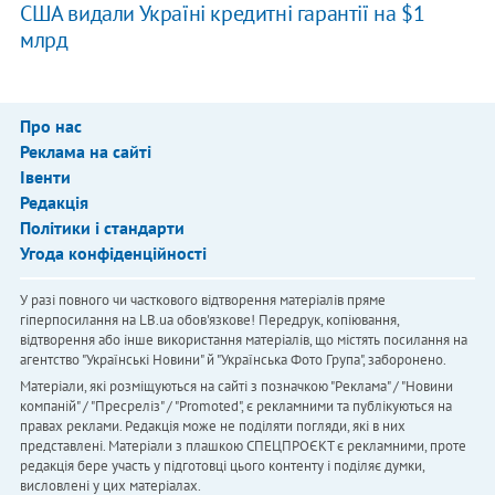
США видали Україні кредитні гарантії на $1
млрд
Про нас
Реклама на сайті
Івенти
Редакція
Політики і стандарти
Угода конфіденційності
У разі повного чи часткового відтворення матеріалів пряме
гіперпосилання на LB.ua обов'язкове! Передрук, копіювання,
відтворення або інше використання матеріалів, що містять посилання на
агентство "Українськi Новини" й "Українська Фото Група", заборонено.
Матеріали, які розміщуються на сайті з позначкою "Реклама" / "Новини
компаній" / "Пресреліз" / "Promoted", є рекламними та публікуються на
правах реклами. Редакція може не поділяти погляди, які в них
представлені. Матеріали з плашкою СПЕЦПРОЄКТ є рекламними, проте
редакція бере участь у підготовці цього контенту і поділяє думки,
висловлені у цих матеріалах.