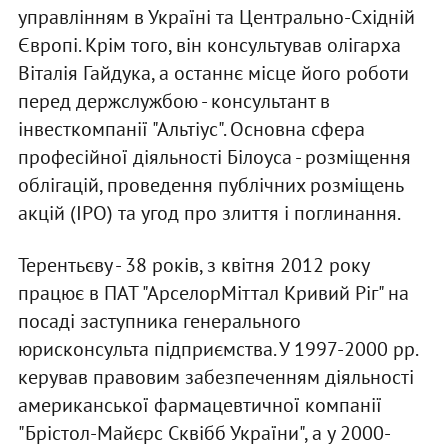
управлінням в Україні та Центрально-Східній
Європі. Крім того, він консультував олігарха
Віталія Гайдука, а останнє місце його роботи
перед держслужбою - консультант в
інвесткомпанії "Альтіус". Основна сфера
професійної діяльності Білоуса - розміщення
облігацій, проведення публічних розміщень
акцій (IPO) та угод про злиття і поглинання.
Терентьєву - 38 років, з квітня 2012 року
працює в ПАТ "АрселорМіттал Кривий Ріг" на
посаді заступника генерального
юрисконсульта підприємства. У 1997-2000 рр.
керував правовим забезпеченням діяльності
американської фармацевтичної компанії
"Брістол-Майєрс Сквібб України", а у 2000-