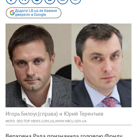
Додати LB.ua як бажане
джерело в Google
Игорь Билоус(справа) и Юрий Терентьев
ФОТО: SEO-TOP-NEWS.COM.UA,WWW.NRCU.GOV.UA
Верховна Рада призначила головою Фонду