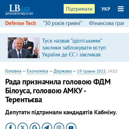
Підтримати
УКР
Defense Tech
“30 років гривні”
Фінансова грамо
Туск назвав "ідіотськими"
в
заклики заблокувати вступ
України до ЄС і закликав
припинити антиукраїнську
риторику
Головна
—
Економіка
—
Держава
—
19 травня 2015
, 14:02
Рада призначила головою ФДМ
Білоуса, головою АМКУ -
Терентьєва
Депутати підтримали кандидатів Кабміну.