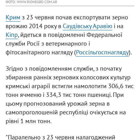
ФОТО: WWW.RIONEGRO.COM.AR
Крим
з 23 червня почав експортувати зерно
врожаю 2014 року в
Саудівську Аравію
і на
Кіпр
, йдеться в повідомленні Федеральної
служби Росії з ветеринарного і
фітосанітарного нагляду (
Россільгоспнагляду
).
Згідно з повідомленням служби, з початку
збирання ранніх зернових колосових культур
кримські аграрії встигли намолотити 306,6 тис
тонн ячменю і 334,3 тис тонн пшениці. При
цьому прогнозований урожай зерна в
самопроголошеній республіці очікується на
рівні 1 млн тонн.
"Паралельно з 23 червня налагоджений