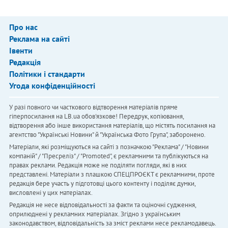
Про нас
Реклама на сайті
Івенти
Редакція
Політики і стандарти
Угода конфіденційності
У разі повного чи часткового відтворення матеріалів пряме
гіперпосилання на LB.ua обов'язкове! Передрук, копіювання,
відтворення або інше використання матеріалів, що містять посилання на
агентство "Українськi Новини" й "Українська Фото Група", заборонено.
Матеріали, які розміщуються на сайті з позначкою "Реклама" / "Новини
компаній" / "Пресреліз" / "Promoted", є рекламними та публікуються на
правах реклами. Редакція може не поділяти погляди, які в них
представлені. Матеріали з плашкою СПЕЦПРОЄКТ є рекламними, проте
редакція бере участь у підготовці цього контенту і поділяє думки,
висловлені у цих матеріалах.
Редакція не несе відповідальності за факти та оціночні судження,
оприлюднені у рекламних матеріалах. Згідно з українським
законодавством, відповідальність за зміст реклами несе рекламодавець.