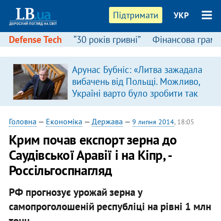
Підтримати
УКР
Defense Tech
“30 років гривні”
Фінансова грамо
Арунас Бубніс: «Литва зажадала
вибачень від Польщі. Можливо,
Україні варто було зробити так
само»
Головна
—
Економіка
—
Держава
—
9 липня 2014
, 18:05
Крим почав експорт зерна до
Саудівської Аравії і на Кіпр, -
Россільгоспнагляд
РФ прогнозує урожай зерна у
самопроголошеній республіці на рівні 1 млн
тонн