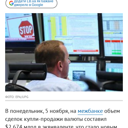
Додати LB.ua як бажане
джерело в Google
ФОТО: EPA/UPG
В понедельник, 5 ноября, на
межбанке
объем
сделок купли-продажи валюты составил
$2,674 млрд в эквиваленте, что стало новым