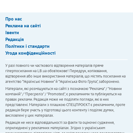
Про нас
Реклама на сайті
Івенти
Редакція
Політики і стандарти
Угода конфіденційності
У разі повного чи часткового відтворення матеріалів пряме
гіперпосилання на LB.ua обов'язкове! Передрук, копіювання,
відтворення або інше використання матеріалів, що містять посилання на
агентство "Українськi Новини" й "Українська Фото Група", заборонено.
Матеріали, які розміщуються на сайті з позначкою "Реклама" / "Новини
компаній" / "Пресреліз" / "Promoted", є рекламними та публікуються на
правах реклами. Редакція може не поділяти погляди, які в них
представлені. Матеріали з плашкою СПЕЦПРОЄКТ є рекламними, проте
редакція бере участь у підготовці цього контенту і поділяє думки,
висловлені у цих матеріалах.
Редакція не несе відповідальності за факти та оціночні судження,
оприлюднені у рекламних матеріалах. Згідно з українським