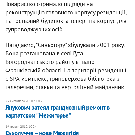
Товариство отримало підряди на
реконструкцію головного корпусу резиденції,
на гостьовий будинок, а тепер - на корпус для
супроводжуючих осіб.
Нагадаємо, "Синьогору" збудували 2001 року.
Вона розташована в селі Гута
Богородчанського району в Івано-
Франківській області. На території резиденції
є SPA-комплекс, триповерхова бібліотека з
галереями, ставки та вертолітний майданчик.
25 листопада 2010, 11:03
Янукович затеял грандиозный ремонт в
карпатском "Межигорье"
19 травня 2012, 10:24
Сухолуччя – нове Межигір’я