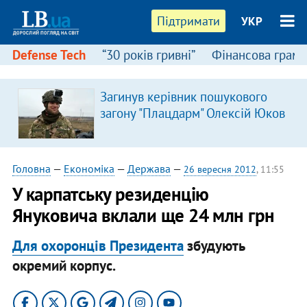
Підтримати
УКР
Defense Tech
“30 років гривні”
Фінансова грамо
:
Загинув керівник пошукового
загону "Плацдарм" Олексій Юков
Головна
—
Економіка
—
Держава
—
26 вересня 2012
, 11:55
У карпатську резиденцію
Януковича вклали ще 24 млн грн
Для охоронців Президента
збудують
окремий корпус.