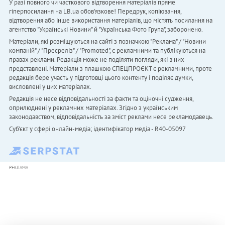
У разі повного чи часткового відтворення матеріалів пряме
гіперпосилання на LB.ua обов'язкове! Передрук, копіювання,
відтворення або інше використання матеріалів, що містять посилання на
агентство "Українськi Новини" й "Українська Фото Група", заборонено.
Матеріали, які розміщуються на сайті з позначкою "Реклама" / "Новини
компаній" / "Пресреліз" / "Promoted", є рекламними та публікуються на
правах реклами. Редакція може не поділяти погляди, які в них
представлені. Матеріали з плашкою СПЕЦПРОЄКТ є рекламними, проте
редакція бере участь у підготовці цього контенту і поділяє думки,
висловлені у цих матеріалах.
Редакція не несе відповідальності за факти та оціночні судження,
оприлюднені у рекламних матеріалах. Згідно з українським
законодавством, відповідальність за зміст реклами несе рекламодавець.
Cуб'єкт у сфері онлайн-медіа; ідентифікатор медіа - R40-05097
РЕКЛАМА