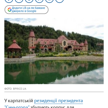
Додати LB.ua як бажане
джерело в Google
ФОТО: BPRICE.UA
У карпатській
резиденції президента
"Синьогора"
збудують корпус для