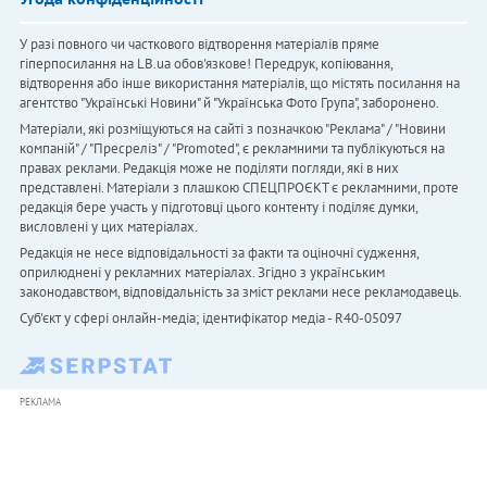
У разі повного чи часткового відтворення матеріалів пряме
гіперпосилання на LB.ua обов'язкове! Передрук, копіювання,
відтворення або інше використання матеріалів, що містять посилання на
агентство "Українськi Новини" й "Українська Фото Група", заборонено.
Матеріали, які розміщуються на сайті з позначкою "Реклама" / "Новини
компаній" / "Пресреліз" / "Promoted", є рекламними та публікуються на
правах реклами. Редакція може не поділяти погляди, які в них
представлені. Матеріали з плашкою СПЕЦПРОЄКТ є рекламними, проте
редакція бере участь у підготовці цього контенту і поділяє думки,
висловлені у цих матеріалах.
Редакція не несе відповідальності за факти та оціночні судження,
оприлюднені у рекламних матеріалах. Згідно з українським
законодавством, відповідальність за зміст реклами несе рекламодавець.
Cуб'єкт у сфері онлайн-медіа; ідентифікатор медіа - R40-05097
РЕКЛАМА