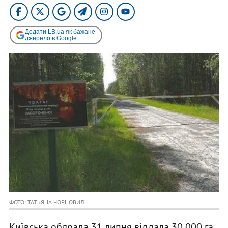
Додати LB.ua як бажане
джерело в Google
ФОТО: ТАТЬЯНА ЧОРНОВИЛ
Київська облрада 31 липня віддала 30 000 га