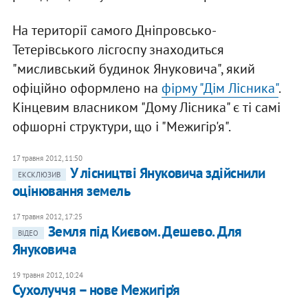
На території самого Дніпровсько-
Тетерівського лісгоспу знаходиться
"мисливський будинок Януковича", який
офіційно оформлено на
фірму "Дім Лісника"
.
Кінцевим власником "Дому Лісника" є ті самі
офшорні структури, що і "Межигір'я".
17 травня 2012, 11:50
У лісництві Януковича здійснили
ЕКСКЛЮЗИВ
оцінювання земель
17 травня 2012, 17:25
Земля під Києвом. Дешево. Для
ВІДЕО
Януковича
19 травня 2012, 10:24
Сухолуччя – нове Межигір’я