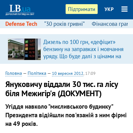
Підтримати
УКР
Defense Tech
“30 років гривні”
Фінансова грамо
Дизель по 100 грн, «дефіцит»
в
бензину на заправках і мовчання
уряду. Що буде далі з цінами на
пальне?
Головна
—
Політика
—
10 вересня 2012
, 17:09
Януковичу віддали 30 тис. га лісу
біля Межигір'я (ДОКУМЕНТ)
Угіддя навколо "мисливського будинку"
Президента відійшли пов'язаній з ним фірмі
на 49 років.