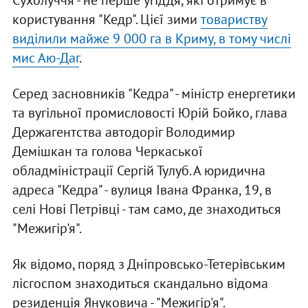
Сухолуччя - не перше угіддя, які отримує в
користування "Кедр". Цієї зими
товариству
виділили майже 9 000 га в Криму, в тому числі
мис Аю-Даг
.
Серед засновників "Кедра" - міністр енергетики
та вугільної промисловості Юрій Бойко, глава
Держагентства автодоріг Володимир
Демішкан та голова Черкаської
обладміністрації Сергій Тулуб. А юридична
адреса "Кедра" - вулиця Івана Франка, 19, в
селі Нові Петрівці - там само, де знаходиться
"Межигір'я".
Як відомо, поряд з Дніпровсько-Тетерівським
лісгоспом знаходиться скандально відома
резиденція Януковича - "Межигір'я".