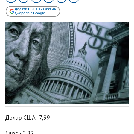
Додати LB.ua як бажане
джерело в Google
Долар США - 7,99
Євро - 9,82