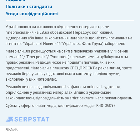
Політики і стандарти
Угода конфіденційності
У разі повного чи часткового відтворення матеріалів пряме
гіперпосилання на LB.ua обов'язкове! Передрук, копіювання,
відтворення або інше використання матеріалів, що містять посилання на
агентство "Українськi Новини" й "Українська Фото Група", заборонено.
Матеріали, які розміщуються на сайті з позначкою "Реклама" / "Новини
компаній" / "Пресреліз" / "Promoted", є рекламними та публікуються на
правах реклами. Редакція може не поділяти погляди, які в них
представлені. Матеріали з плашкою СПЕЦПРОЄКТ є рекламними, проте
редакція бере участь у підготовці цього контенту і поділяє думки,
висловлені у цих матеріалах.
Редакція не несе відповідальності за факти та оціночні судження,
оприлюднені у рекламних матеріалах. Згідно з українським
законодавством, відповідальність за зміст реклами несе рекламодавець.
Cуб'єкт у сфері онлайн-медіа; ідентифікатор медіа - R40-05097
РЕКЛАМА