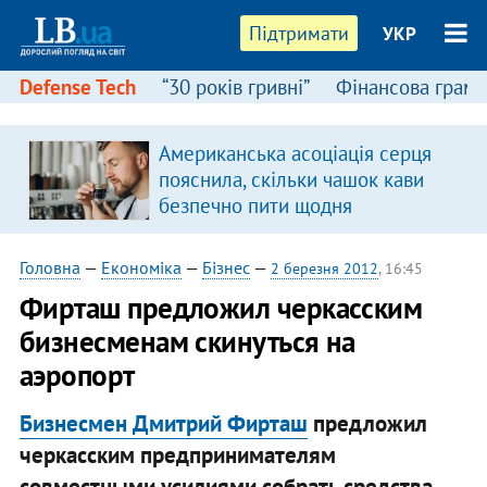
Підтримати
УКР
Defense Tech
“30 років гривні”
Фінансова грамо
Американська асоціація серця
пояснила, скільки чашок кави
безпечно пити щодня
Головна
—
Економіка
—
Бізнес
—
2 березня 2012
, 16:45
Фирташ предложил черкасским
бизнесменам скинуться на
аэропорт
Бизнесмен Дмитрий Фирташ
предложил
черкасским предпринимателям
совместными усилиями собрать средства