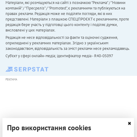
Матеріали, які розміщуються на сайті з позначкою "Реклама" / "Новини
компаній" / "Пресреліз" / "Promoted", є рекламними та публікуються на
правах реклами. Редакція може не поділяти погляди, які в них
представлені. Матеріали з плашкою СПЕЦПРОЄКТ є рекламними, проте
редакція бере участь у підготовці цього контенту і поділяє думки,
висловлені у цих матеріалах.
Редакція не несе відповідальності за факти та оціночні судження,
оприлюднені у рекламних матеріалах. Згідно з українським
законодавством, відповідальність за зміст реклами несе рекламодавець.
Cуб'єкт у сфері онлайн-медіа; ідентифікатор медіа - R40-05097
РЕКЛАМА
Про використання cookies