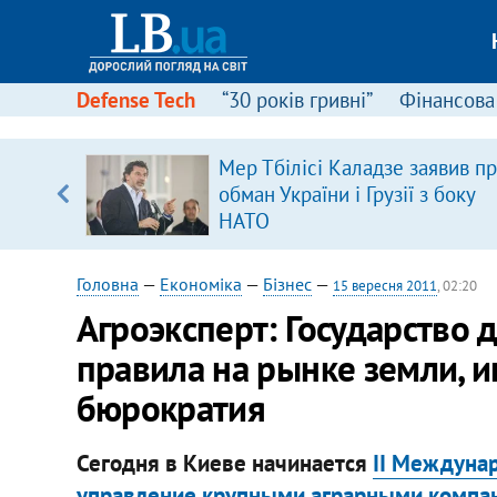
Defense Tech
“30 років гривні”
Фінансова
Мер Тбілісі Каладзе заявив п
уп
обман України і Грузії з боку
НАТО
ку
Головна
—
Економіка
—
Бізнес
—
15 вересня 2011
, 02:20
Агроэксперт: Государство 
правила на рынке земли, и
бюрократия
Сегодня в Киеве начинается
II Междуна
управление крупными аграрными компа