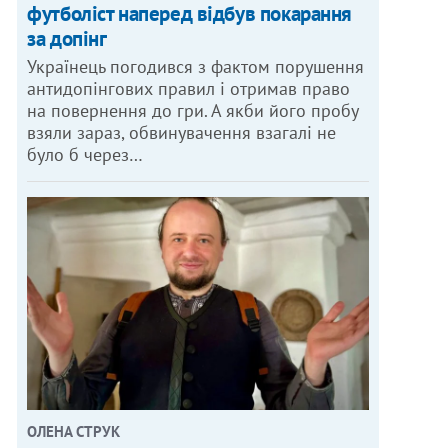
футболіст наперед відбув покарання
за допінг
Українець погодився з фактом порушення
антидопінгових правил і отримав право
на повернення до гри. А якби його пробу
взяли зараз, обвинувачення взагалі не
було б через…
ОЛЕНА СТРУК