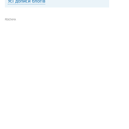
Усі дописи блогів
РЕКЛАМА