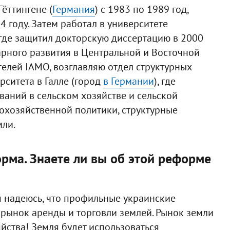
Гёттингене (
Германия
) с 1983 по 1989 год,
4 году. Затем работал в университете
 где защитил докторскую диссертацию в 2000
рарного развития в Центральной и Восточной
телей IAMO, возглавляю отдел структурных
рситета в Галле (город
в Германии
), где
ваний в сельском хозяйстве и сельской
кохозяйственной политики, структурные
мли.
орма. Знаете ли вы об этой реформе
 я надеюсь, что профильные украинские
рынок аренды и торговли землей. Рынок земли
йства! Земля будет использоваться