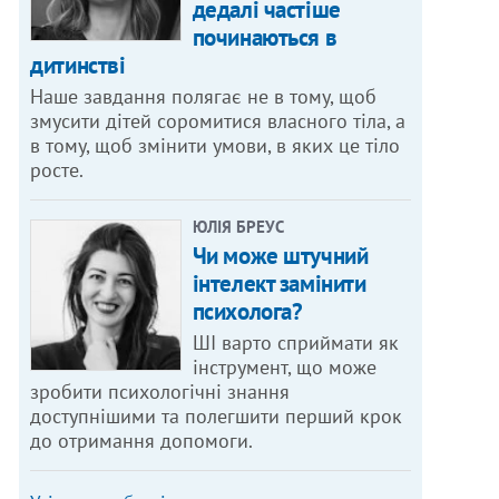
дедалі частіше
починаються в
дитинстві
Наше завдання полягає не в тому, щоб
змусити дітей соромитися власного тіла, а
в тому, щоб змінити умови, в яких це тіло
росте.
ЮЛІЯ БРЕУС
Чи може штучний
інтелект замінити
психолога?
ШІ варто сприймати як
інструмент, що може
зробити психологічні знання
доступнішими та полегшити перший крок
до отримання допомоги.