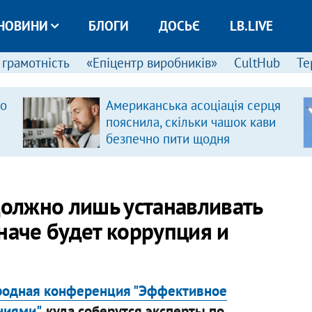
НОВИНИ
БЛОГИ
ДОСЬЄ
LB.LIVE
 грамотність
«Епіцентр виробників»
CultHub
Те
ро
Американська асоціація серця
пояснила, скільки чашок кави
безпечно пити щодня
должно лишь устанавливать
наче будет коррупция и
родная конференция "Эффективное
ниями"
, куда соберутся эксперты по