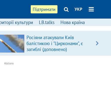
Підтримати
УКР
риторії культури
LB.talks
Нова країна
Росіяни атакували Київ
балістикою і "Цирконами", є
загиблі (доповнено)
РЕКЛАМА