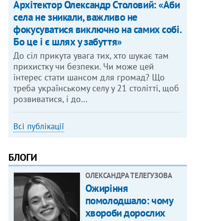
Архітектор Олександр Столовий: «Аби
села не зникали, важливо не
фокусуватися виключно на самих собі.
Бо це і є шлях у забуття»
До сіл прикута увага тих, хто шукає там
прихистку чи безпеки. Чи може цей
інтерес стати шансом для громад? Що
треба українському селу у 21 столітті, щоб
розвиватися, і до…
Всі публікації
БЛОГИ
ОЛЕКСАНДРА ТЕЛЕГУЗОВА
Ожиріння
помолодшало: чому
хвороби дорослих