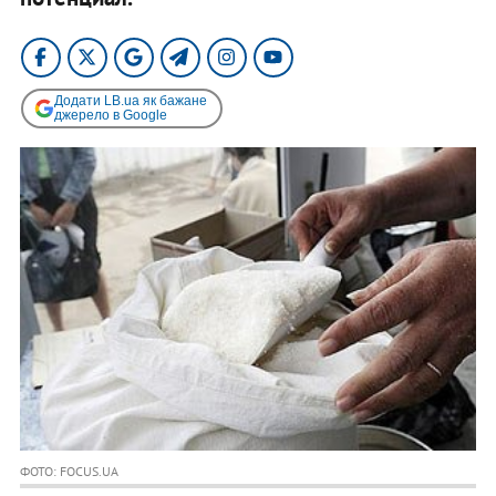
Додати LB.ua як бажане
джерело в Google
ФОТО: FOCUS.UA