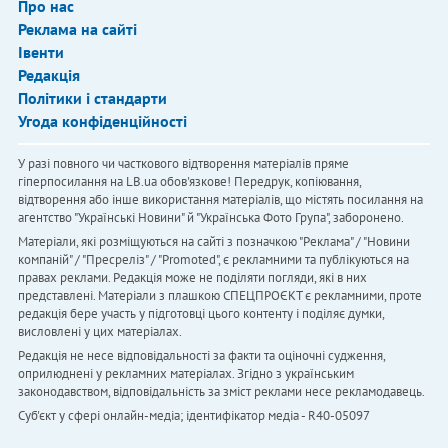
Про нас
Реклама на сайті
Івенти
Редакція
Політики і стандарти
Угода конфіденційності
У разі повного чи часткового відтворення матеріалів пряме
гіперпосилання на LB.ua обов'язкове! Передрук, копіювання,
відтворення або інше використання матеріалів, що містять посилання на
агентство "Українськi Новини" й "Українська Фото Група", заборонено.
Матеріали, які розміщуються на сайті з позначкою "Реклама" / "Новини
компаній" / "Пресреліз" / "Promoted", є рекламними та публікуються на
правах реклами. Редакція може не поділяти погляди, які в них
представлені. Матеріали з плашкою СПЕЦПРОЄКТ є рекламними, проте
редакція бере участь у підготовці цього контенту і поділяє думки,
висловлені у цих матеріалах.
Редакція не несе відповідальності за факти та оціночні судження,
оприлюднені у рекламних матеріалах. Згідно з українським
законодавством, відповідальність за зміст реклами несе рекламодавець.
Cуб'єкт у сфері онлайн-медіа; ідентифікатор медіа - R40-05097