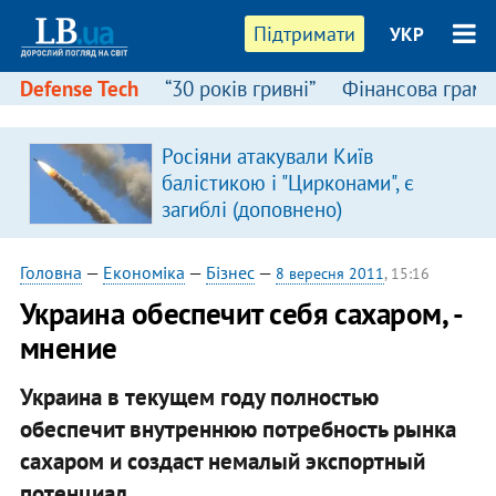
Підтримати
УКР
Defense Tech
“30 років гривні”
Фінансова грамо
Росіяни атакували Київ
балістикою і "Цирконами", є
загиблі (доповнено)
Головна
—
Економіка
—
Бізнес
—
8 вересня 2011
, 15:16
Украина обеспечит себя сахаром, -
мнение
Украина в текущем году полностью
обеспечит внутреннюю потребность рынка
сахаром и создаст немалый экспортный
потенциал.