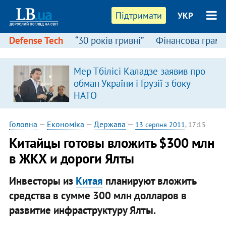
Підтримати
УКР
Defense Tech
“30 років гривні”
Фінансова грамо
Мер Тбілісі Каладзе заявив про
обман України і Грузії з боку
НАТО
Головна
—
Економіка
—
Держава
—
13 серпня 2011
, 17:15
Китайцы готовы вложить $300 млн
в ЖКХ и дороги Ялты
Инвесторы из
Китая
планируют вложить
средства в сумме 300 млн долларов в
развитие инфраструктуру Ялты.