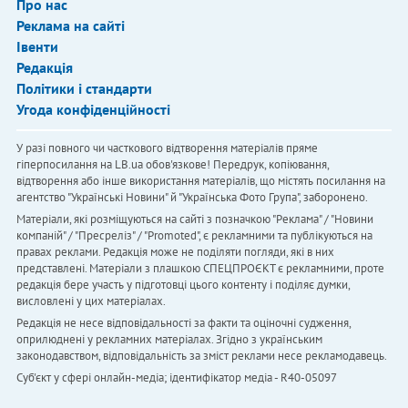
Про нас
Реклама на сайті
Івенти
Редакція
Політики і стандарти
Угода конфіденційності
У разі повного чи часткового відтворення матеріалів пряме
гіперпосилання на LB.ua обов'язкове! Передрук, копіювання,
відтворення або інше використання матеріалів, що містять посилання на
агентство "Українськi Новини" й "Українська Фото Група", заборонено.
Матеріали, які розміщуються на сайті з позначкою "Реклама" / "Новини
компаній" / "Пресреліз" / "Promoted", є рекламними та публікуються на
правах реклами. Редакція може не поділяти погляди, які в них
представлені. Матеріали з плашкою СПЕЦПРОЄКТ є рекламними, проте
редакція бере участь у підготовці цього контенту і поділяє думки,
висловлені у цих матеріалах.
Редакція не несе відповідальності за факти та оціночні судження,
оприлюднені у рекламних матеріалах. Згідно з українським
законодавством, відповідальність за зміст реклами несе рекламодавець.
Cуб'єкт у сфері онлайн-медіа; ідентифікатор медіа - R40-05097