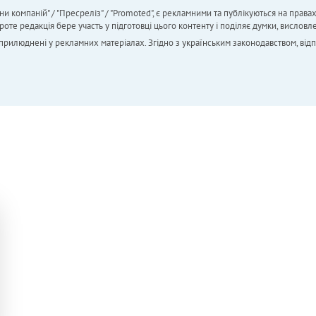
ни компаній" / "Пресреліз" / "Promoted", є рекламними та публікуються на права
 редакція бере участь у підготовці цього контенту і поділяє думки, висловле
 оприлюднені у рекламних матеріалах. Згідно з українським законодавством, від