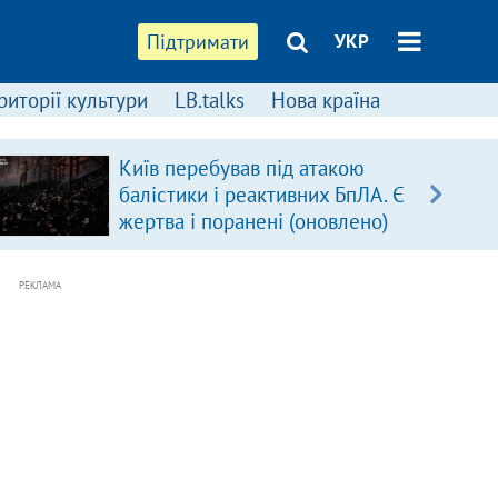
Підтримати
УКР
риторії культури
LB.talks
Нова країна
Київ перебував під атакою
балістики і реактивних БпЛА. Є
жертва і поранені (оновлено)
РЕКЛАМА