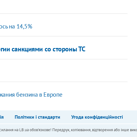
ось на 14,5%
ргии санкциями со стороны ТС
жания бензина в Европе
ія
Політики і стандарти
Угода конфіденційності
силання на LB.ua обов'язкове! Передрук, копіювання, відтворення або інше вико