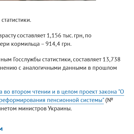
статистики.
асту составляет 1,156 тыс. грн, по
тери кормильца – 914,4 грн.
ным Госслужбы статистики, составляет 13,738
равнению с аналогичными данными в прошлом
 во втором чтении и в целом проект закона "О
 реформирования пенсионной системы"
(№
бинетом министров Украины.
м