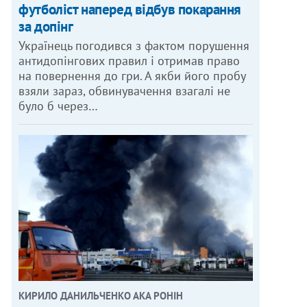
футболіст наперед відбув покарання
за допінг
Українець погодився з фактом порушення
антидопінгових правил і отримав право
на повернення до гри. А якби його пробу
взяли зараз, обвинувачення взагалі не
було б через…
КИРИЛО ДАНИЛЬЧЕНКО АКА РОНІН