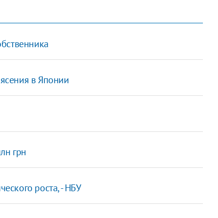
обственника
рясения в Японии
лн грн
ского роста, - НБУ