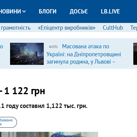
НОВИНИ
БЛОГИ
ДОСЬЄ
LB.LIVE
 грамотність
«Епіцентр виробників»
CultHub
Те
ро
Масована атака по
ФОТО
Україні: на Дніпропетровщині
загинула родина, у Львові –
удар по багатоповерхівках
(доповнюється)
- 1 122 грн
1 году составил 1,122 тыс. грн.
 бажане
e