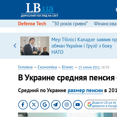
Defense Tech
“30 років гривні”
Фінансова
іцит»
Мер Тбілісі Каладзе заявив п
обман України і Грузії з боку
 далі з
НАТО
Головна
—
Економіка
—
Бізнес
—
15 липня 2011
, 18:50
В Украине средняя пенсия 
Средний по Украине
размер пенсии
в 201
Додати LB.ua як
джерело в Googl