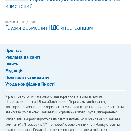
изменений
06 липня 2011, 12:38
Грузия возместит НДС иностранцам
Про нас
Реклама на сайті
Івенти
Редакція
Політики і стандарти
Угода конфіденційності
У разі повного чи часткового відтворення матеріалів пряме
гіперпосилання на LB.ua обов'язкове! Передрук, копіювання,
відтворення або інше використання матеріалів, що містять посилання на
агентство "Українськi Новини" й "Українська Фото Група", заборонено.
Матеріали, які розміщуються на сайті з позначкою "Реклама" / "Новини
компаній" / "Пресреліз" / "Promoted", є рекламними та публікуються на
правах реклами. Редакція може не поділяти погляди, які в них