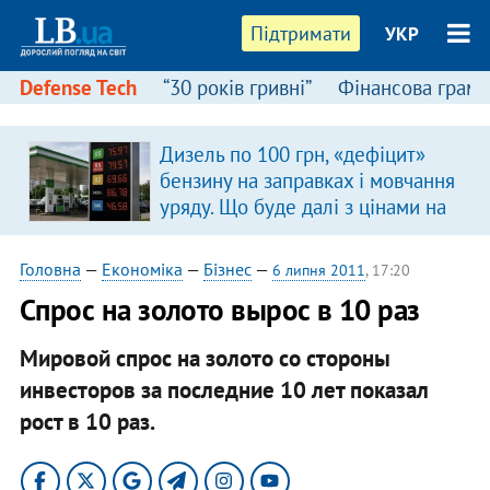
Підтримати
УКР
Defense Tech
“30 років гривні”
Фінансова грамо
Дизель по 100 грн, «дефіцит»
бензину на заправках і мовчання
уряду. Що буде далі з цінами на
пальне?
Головна
—
Економіка
—
Бізнес
—
6 липня 2011
, 17:20
Спрос на золото вырос в 10 раз
Мировой спрос на золото со стороны
инвесторов за последние 10 лет показал
рост в 10 раз.