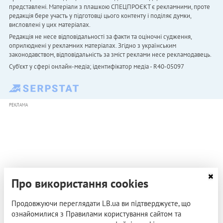
представлені. Матеріали з плашкою СПЕЦПРОЄКТ є рекламними, проте
редакція бере участь у підготовці цього контенту і поділяє думки,
висловлені у цих матеріалах.
Редакція не несе відповідальності за факти та оціночні судження,
оприлюднені у рекламних матеріалах. Згідно з українським
законодавством, відповідальність за зміст реклами несе рекламодавець.
Cуб'єкт у сфері онлайн-медіа; ідентифікатор медіа - R40-05097
РЕКЛАМА
Про використання cookies
Продовжуючи переглядати LB.ua ви підтверджуєте, що
ознайомилися з Правилами користування сайтом та