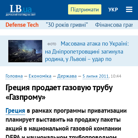
Підтримати
УКР
Defense Tech
“30 років гривні”
Фінансова грамо
Масована атака по Україні:
ФОТО
на Дніпропетровщині загинула
родина, у Львові – удар по
багатоповерхівках
(доповнюється)
Головна
—
Економіка
—
Держава
—
5 липня 2011
, 10:44
Греция продает газовую трубу
«Газпрому»
Греция
в рамках программы приватизации
планирует выставить на продажу пакеты
акций в национальной газовой компании
DEPA и национальном трубопроводном