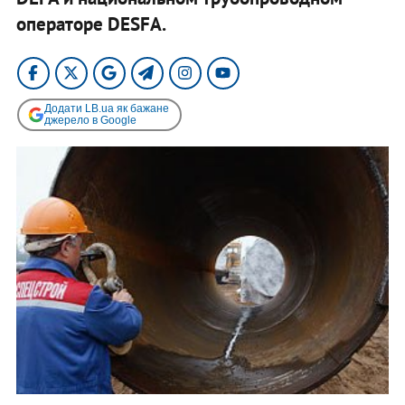
операторе DESFA.
Додати LB.ua як бажане
джерело в Google