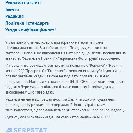
Реклама на сайті
Івенти
Редакція
Політики і стандарти
Угода конфіденційності
У разі повного чи часткового відтворення матеріалів пряме
гіперпосилання на LB.ua обов'язкове! Передрук, копіювання,
відтворення або інше використання матеріалів, що містять посилання на
агентство "Українськi Новини" й "Українська Фото Група", заборонено.
Матеріали, які розміщуються на сайті з позначкою "Реклама" / "Новини
компаній" / "Пресреліз" / "Promoted", є рекламними та публікуються на
правах реклами. Редакція може не поділяти погляди, які в них
представлені. Матеріали з плашкою СПЕЦПРОЄКТ є рекламними, проте
редакція бере участь у підготовці цього контенту і поділяє думки,
висловлені у цих матеріалах.
Редакція не несе відповідальності за факти та оціночні судження,
оприлюднені у рекламних матеріалах. Згідно з українським
законодавством, відповідальність за зміст реклами несе рекламодавець.
Cуб'єкт у сфері онлайн-медіа; ідентифікатор медіа - R40-05097