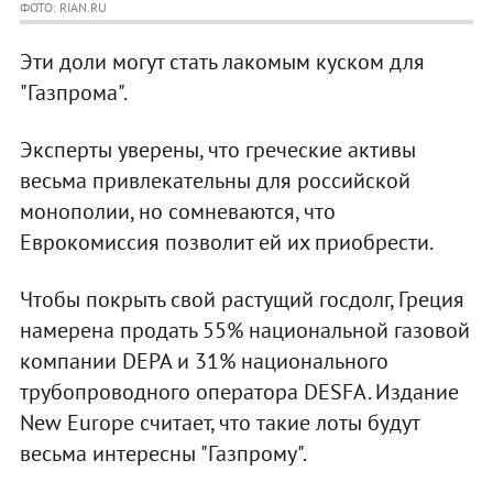
ФОТО: RIAN.RU
Эти доли могут стать лакомым куском для
"Газпрома".
Эксперты уверены, что греческие активы
весьма привлекательны для российской
монополии, но сомневаются, что
Еврокомиссия позволит ей их приобрести.
Чтобы покрыть свой растущий госдолг, Греция
намерена продать 55% национальной газовой
компании DEPA и 31% национального
трубопроводного оператора DESFA. Издание
New Europe считает, что такие лоты будут
весьма интересны "Газпрому".