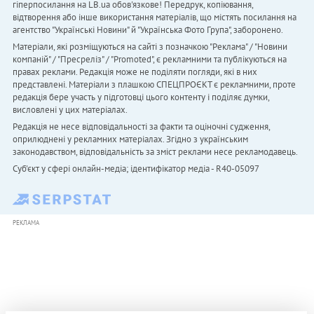
гіперпосилання на LB.ua обов'язкове! Передрук, копіювання,
відтворення або інше використання матеріалів, що містять посилання на
агентство "Українськi Новини" й "Українська Фото Група", заборонено.
Матеріали, які розміщуються на сайті з позначкою "Реклама" / "Новини
компаній" / "Пресреліз" / "Promoted", є рекламними та публікуються на
правах реклами. Редакція може не поділяти погляди, які в них
представлені. Матеріали з плашкою СПЕЦПРОЄКТ є рекламними, проте
редакція бере участь у підготовці цього контенту і поділяє думки,
висловлені у цих матеріалах.
Редакція не несе відповідальності за факти та оціночні судження,
оприлюднені у рекламних матеріалах. Згідно з українським
законодавством, відповідальність за зміст реклами несе рекламодавець.
Cуб'єкт у сфері онлайн-медіа; ідентифікатор медіа - R40-05097
РЕКЛАМА