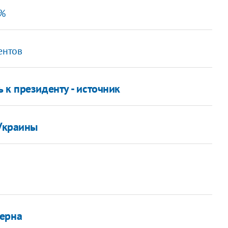
2%
ентов
 к президенту - источник
 Украины
зерна