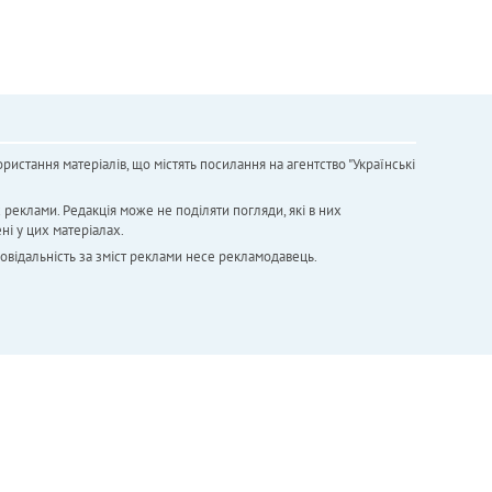
ристання матеріалів, що містять посилання на агентство "Українськi
х реклами. Редакція може не поділяти погляди, які в них
ні у цих матеріалах.
повідальність за зміст реклами несе рекламодавець.