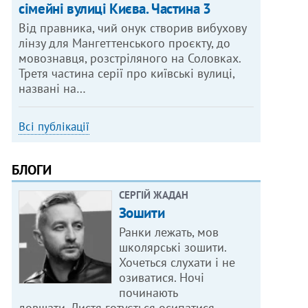
сімейні вулиці Києва. Частина 3
Від правника, чий онук створив вибухову
лінзу для Мангеттенського проєкту, до
мовознавця, розстріляного на Соловках.
Третя частина серії про київські вулиці,
названі на…
Всі публікації
БЛОГИ
СЕРГІЙ ЖАДАН
Зошити
Ранки лежать, мов
школярські зошити.
Хочеться слухати і не
озиватися. Ночі
починають
довшати. Листя готується осипатися.