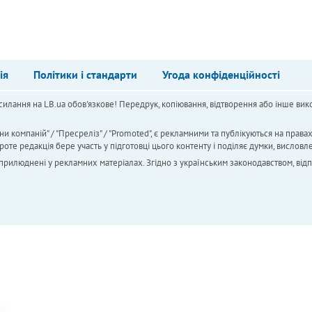
ія
Політики і стандарти
Угода конфіденційності
силання на LB.ua обов'язкове! Передрук, копіювання, відтворення або інше вико
ни компаній" / "Пресреліз" / "Promoted", є рекламними та публікуються на права
 редакція бере участь у підготовці цього контенту і поділяє думки, висловле
 оприлюднені у рекламних матеріалах. Згідно з українським законодавством, від