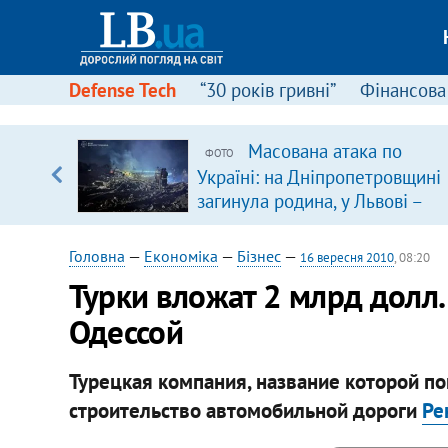
Defense Tech
“30 років гривні”
Фінансова
щодо
Масована атака по
ФОТО
 у
Україні: на Дніпропетровщині
ої ходи
загинула родина, у Львові –
удар по багатоповерхівках
(доповнюється)
Головна
—
Економіка
—
Бізнес
—
16 вересня 2010
, 08:20
Турки вложат 2 млрд долл.
Одессой
Турецкая компания, название которой пок
строительство автомобильной дороги
Ре