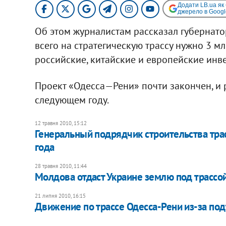
Додати LB.ua як
джерело в Googl
Об этом журналистам рассказал губернатор
всего на стратегическую трассу нужно 3 м
российские, китайские и европейские инв
Проект «Одесса—Рени» почти закончен, и р
следующем году.
12 травня 2010, 15:12
Генеральный подрядчик строительства тра
года
28 травня 2010, 11:44
Молдова отдаст Украине землю под трассо
21 липня 2010, 16:15
Движение по трассе Одесса-Рени из-за по