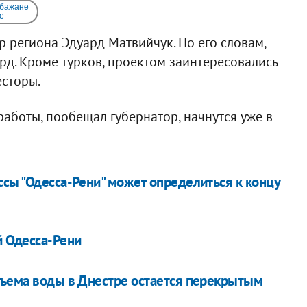
 бажане
e
 региона Эдуард Матвийчук. По его словам,
лрд. Кроме турков, проектом заинтересовались
есторы.
аботы, пообещал губернатор, начнутся уже в
ссы "Одесса-Рени" может определиться к концу
й Одесса-Рени
дъема воды в Днестре остается перекрытым