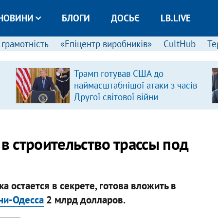
НОВИНИ
БЛОГИ
ДОСЬЄ
LB.LIVE
 грамотність
«Епіцентр виробників»
CultHub
Те
Трамп готував США до
наймасштабнішої атаки з часів
Другої світової війни
 в строительство трассы под
а остается в секрете, готова вложить в
ни-Одесса
2 млрд долларов.