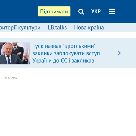
Підтримати
УКР
риторії культури
LB.talks
Нова країна
Туск назвав "ідіотськими"
заклики заблокувати вступ
України до ЄС і закликав
припинити антиукраїнську
риторику
РЕКЛАМА