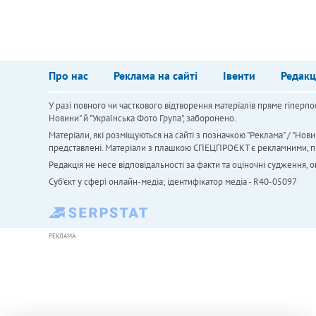
Про нас
Реклама на сайті
Івенти
Редакц
У разі повного чи часткового відтворення матеріалів пряме гіперпо
Новини" й "Українська Фото Група", заборонено.
Матеріали, які розміщуються на сайті з позначкою "Реклама" / "Нови
представлені. Матеріали з плашкою СПЕЦПРОЄКТ є рекламними, проте
Редакція не несе відповідальності за факти та оціночні судження,
Cуб'єкт у сфері онлайн-медіа; ідентифікатор медіа - R40-05097
РЕКЛАМА