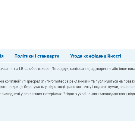
ія
Політики і стандарти
Угода конфіденційності
силання на LB.ua обов'язкове! Передрук, копіювання, відтворення або інше вико
ни компаній" / "Пресреліз" / "Promoted", є рекламними та публікуються на права
 редакція бере участь у підготовці цього контенту і поділяє думки, висловле
 оприлюднені у рекламних матеріалах. Згідно з українським законодавством, від