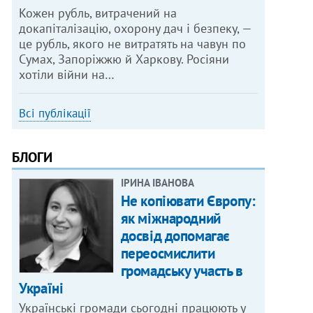
Кожен рубль, витрачений на
докапіталізацію, охорону дач і безпеку, —
це рубль, якого не витратять на чавун по
Сумах, Запоріжжю й Харкову. Росіяни
хотіли війни на…
Всі публікації
БЛОГИ
ІРИНА ІВАНОВА
Не копіювати Європу:
як міжнародний
досвід допомагає
переосмислити
громадську участь в
Україні
Українські громади сьогодні працюють у