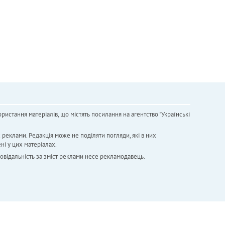
ристання матеріалів, що містять посилання на агентство "Українськi
х реклами. Редакція може не поділяти погляди, які в них
ні у цих матеріалах.
повідальність за зміст реклами несе рекламодавець.