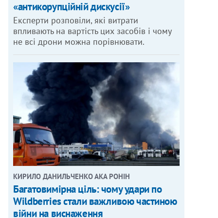
«антикорупційній дискусії»
Експерти розповіли, які витрати
впливають на вартість цих засобів і чому
не всі дрони можна порівнювати.
КИРИЛО ДАНИЛЬЧЕНКО АКА РОНІН
Багатовимірна ціль: чому удари по
Wildberries стали важливою частиною
війни на виснаження