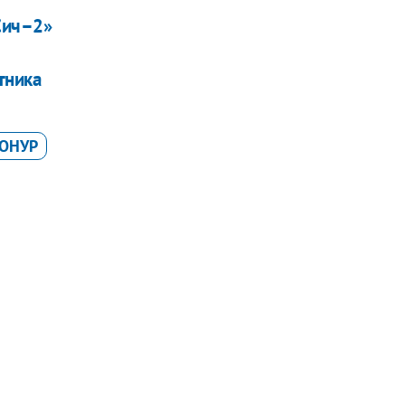
Сич–2»
тника
ОНУР