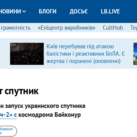
НОВИНИ
БЛОГИ
ДОСЬЄ
LB.LIVE
 грамотність
«Епіцентр виробників»
CultHub
Те
Київ перебував під атакою
балістики і реактивних БпЛА. Є
жертва і поранені (оновлено)
т спутник
 запуск украинского спутника
ч-2» с
космодрома Байконур
 бажане
e