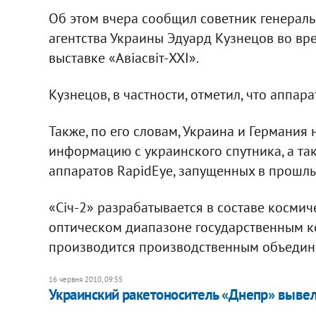
Об этом вчера сообщил советник генерал
агентства Украины Эдуард Кузнецов во вре
выставке «Авіасвіт-XXI».
Кузнецов, в частности, отметил, что аппар
Также, по его словам, Украина и Германия
информацию с украинского спутника, а та
аппаратов RapidEye, запущенных в прошлы
«Січ-2» разрабатывается в составе косми
оптическом диапазоне государственным 
производится производственным объеди
16 червня 2010, 09:55
Украинский ракетоноситель «Днепр» вывел