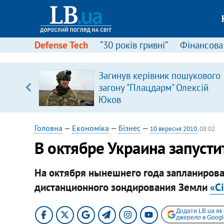
Defense Tech
“30 років гривні”
Фінансова
Загинув керівник пошукового
уп
загону "Плацдарм" Олексій
Юков
ку
Головна
—
Економіка
—
Бізнес
—
10 вересня 2010
, 08:02
В октябре Украина запусти
На октября нынешнего года запланирован
дистанционного зондирования Земли
«Сі
Додати LB.ua як
джерело в Googl