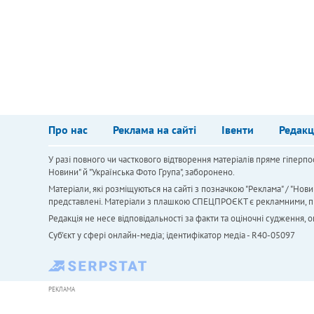
Про нас
Реклама на сайті
Івенти
Редакц
У разі повного чи часткового відтворення матеріалів пряме гіперпо
Новини" й "Українська Фото Група", заборонено.
Матеріали, які розміщуються на сайті з позначкою "Реклама" / "Нови
представлені. Матеріали з плашкою СПЕЦПРОЄКТ є рекламними, проте
Редакція не несе відповідальності за факти та оціночні судження,
Cуб'єкт у сфері онлайн-медіа; ідентифікатор медіа - R40-05097
РЕКЛАМА