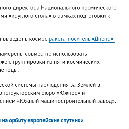
ьного директора Национального космического
мя «круглого стола» в рамках подготовки к
ат выведет в космос
ракета-носитель «Днепр».
 намерены совместно использовать
кже с группировки из пяти космических
е годы.
ческой системы наблюдения за Землей в
конструкторским бюро «Южное» и
нением «Южный машиностроительный завод».
 на орбиту европейские спутники