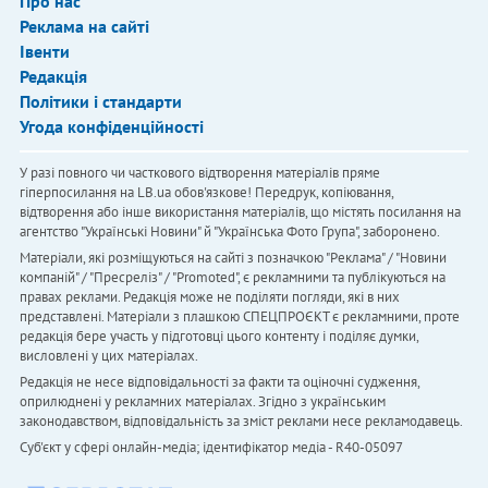
Про нас
Реклама на сайті
Івенти
Редакція
Політики і стандарти
Угода конфіденційності
У разі повного чи часткового відтворення матеріалів пряме
гіперпосилання на LB.ua обов'язкове! Передрук, копіювання,
відтворення або інше використання матеріалів, що містять посилання на
агентство "Українськi Новини" й "Українська Фото Група", заборонено.
Матеріали, які розміщуються на сайті з позначкою "Реклама" / "Новини
компаній" / "Пресреліз" / "Promoted", є рекламними та публікуються на
правах реклами. Редакція може не поділяти погляди, які в них
представлені. Матеріали з плашкою СПЕЦПРОЄКТ є рекламними, проте
редакція бере участь у підготовці цього контенту і поділяє думки,
висловлені у цих матеріалах.
Редакція не несе відповідальності за факти та оціночні судження,
оприлюднені у рекламних матеріалах. Згідно з українським
законодавством, відповідальність за зміст реклами несе рекламодавець.
Cуб'єкт у сфері онлайн-медіа; ідентифікатор медіа - R40-05097