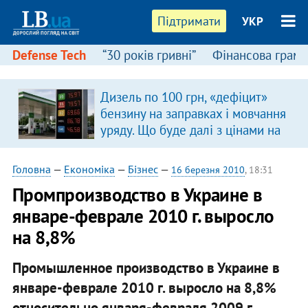
Підтримати
УКР
Defense Tech
“30 років гривні”
Фінансова грамо
Дизель по 100 грн, «дефіцит»
в
бензину на заправках і мовчання
уряду. Що буде далі з цінами на
пальне?
Головна
—
Економіка
—
Бізнес
—
16 березня 2010
, 18:31
Промпроизводство в Украине в
январе-феврале 2010 г. выросло
на 8,8%
Промышленное производство в Украине в
январе-феврале 2010 г. выросло на 8,8%
относительно января-февраля 2009 г.,