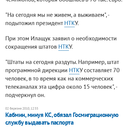
"На сегодня мы не живем, а выживаем", -
подытожил президент
НТК
У.
При этом Илащук заявил о необходимости
сокращения штатов
НТК
У.
"Штаты на сегодня раздуты. Например, штат
программной дирекции
НТК
У составляет 70
человек, в то время как на коммерческих
телеканалах эта цифра около 15 человек", -
подчеркнул он.
02 березня 2010, 12:55
Кабмин, минуя КС, обязал Госмиграционную
службу выдавать паспорта