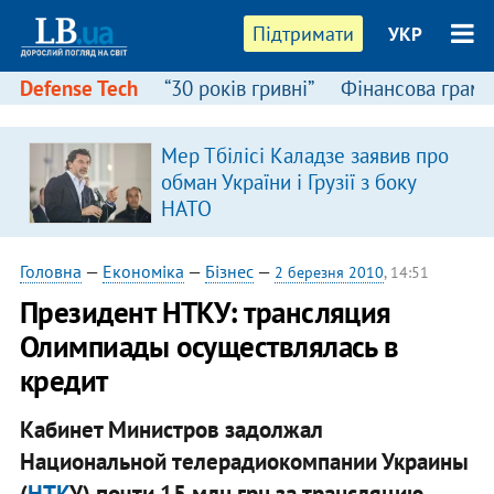
Підтримати
УКР
Defense Tech
“30 років гривні”
Фінансова грамо
Мер Тбілісі Каладзе заявив про
я
обман України і Грузії з боку
НАТО
Головна
—
Економіка
—
Бізнес
—
2 березня 2010
, 14:51
Президент НТКУ: трансляция
Олимпиады осуществлялась в
кредит
Кабинет Министров задолжал
Национальной телерадиокомпании Украины
(
НТК
У) почти 15 млн грн за трансляцию