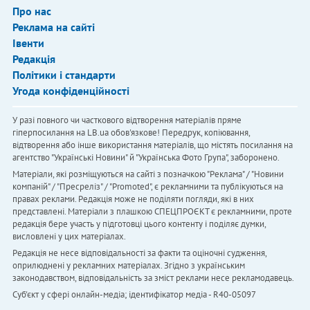
Про нас
Реклама на сайті
Івенти
Редакція
Політики і стандарти
Угода конфіденційності
У разі повного чи часткового відтворення матеріалів пряме
гіперпосилання на LB.ua обов'язкове! Передрук, копіювання,
відтворення або інше використання матеріалів, що містять посилання на
агентство "Українськi Новини" й "Українська Фото Група", заборонено.
Матеріали, які розміщуються на сайті з позначкою "Реклама" / "Новини
компаній" / "Пресреліз" / "Promoted", є рекламними та публікуються на
правах реклами. Редакція може не поділяти погляди, які в них
представлені. Матеріали з плашкою СПЕЦПРОЄКТ є рекламними, проте
редакція бере участь у підготовці цього контенту і поділяє думки,
висловлені у цих матеріалах.
Редакція не несе відповідальності за факти та оціночні судження,
оприлюднені у рекламних матеріалах. Згідно з українським
законодавством, відповідальність за зміст реклами несе рекламодавець.
Cуб'єкт у сфері онлайн-медіа; ідентифікатор медіа - R40-05097