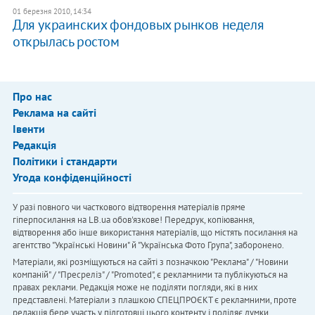
01 березня 2010, 14:34
Для украинских фондовых рынков неделя
открылась ростом
Про нас
Реклама на сайті
Івенти
Редакція
Політики і стандарти
Угода конфіденційності
У разі повного чи часткового відтворення матеріалів пряме
гіперпосилання на LB.ua обов'язкове! Передрук, копіювання,
відтворення або інше використання матеріалів, що містять посилання на
агентство "Українськi Новини" й "Українська Фото Група", заборонено.
Матеріали, які розміщуються на сайті з позначкою "Реклама" / "Новини
компаній" / "Пресреліз" / "Promoted", є рекламними та публікуються на
правах реклами. Редакція може не поділяти погляди, які в них
представлені. Матеріали з плашкою СПЕЦПРОЄКТ є рекламними, проте
редакція бере участь у підготовці цього контенту і поділяє думки,