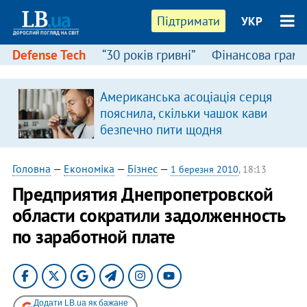
Підтримати
УКР
Defense Tech
“30 років гривні”
Фінансова грамо
Американська асоціація серця
я
пояснила, скільки чашок кави
безпечно пити щодня
Головна
—
Економіка
—
Бізнес
—
1 березня 2010
, 18:13
Предприятия Днепропетровской
области сократили задолженность
по заработной плате
Додати LB.ua як бажане