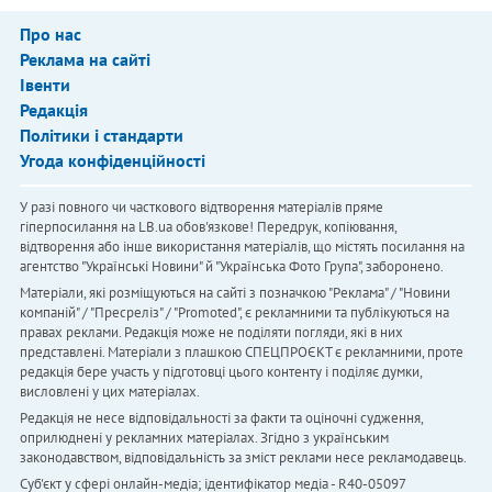
Про нас
Реклама на сайті
Івенти
Редакція
Політики і стандарти
Угода конфіденційності
У разі повного чи часткового відтворення матеріалів пряме
гіперпосилання на LB.ua обов'язкове! Передрук, копіювання,
відтворення або інше використання матеріалів, що містять посилання на
агентство "Українськi Новини" й "Українська Фото Група", заборонено.
Матеріали, які розміщуються на сайті з позначкою "Реклама" / "Новини
компаній" / "Пресреліз" / "Promoted", є рекламними та публікуються на
правах реклами. Редакція може не поділяти погляди, які в них
представлені. Матеріали з плашкою СПЕЦПРОЄКТ є рекламними, проте
редакція бере участь у підготовці цього контенту і поділяє думки,
висловлені у цих матеріалах.
Редакція не несе відповідальності за факти та оціночні судження,
оприлюднені у рекламних матеріалах. Згідно з українським
законодавством, відповідальність за зміст реклами несе рекламодавець.
Cуб'єкт у сфері онлайн-медіа; ідентифікатор медіа - R40-05097