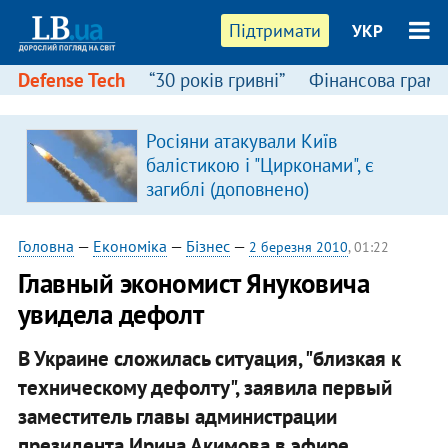
Підтримати
УКР
Defense Tech
“30 років гривні”
Фінансова грамо
Росіяни атакували Київ
балістикою і "Цирконами", є
загиблі (доповнено)
Головна
—
Економіка
—
Бізнес
—
2 березня 2010
, 01:22
Главный экономист Януковича
увидела дефолт
В Украине сложилась ситуация, "близкая к
техническому дефолту", заявила первый
заместитель главы администрации
президента Ирина Акимова в эфире