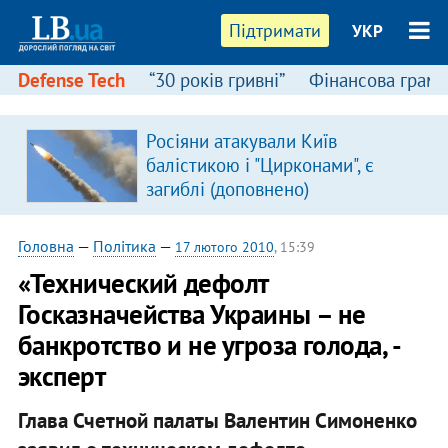
Підтримати
УКР
Defense Tech
“30 років гривні”
Фінансова грамо
Росіяни атакували Київ
в
балістикою і "Цирконами", є
загиблі (доповнено)
Головна
—
Політика
—
17 лютого 2010
, 15:39
«Технический дефолт
Госказначейства Украины – не
банкротство и не угроза голода, -
эксперт
Глава Счетной палаты Валентин Симоненко