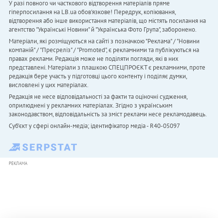
У разі повного чи часткового відтворення матеріалів пряме
гіперпосилання на LB.ua обов'язкове! Передрук, копіювання,
відтворення або інше використання матеріалів, що містять посилання на
агентство "Українськi Новини" й "Українська Фото Група", заборонено.
Матеріали, які розміщуються на сайті з позначкою "Реклама" / "Новини
компаній" / "Пресреліз" / "Promoted", є рекламними та публікуються на
правах реклами. Редакція може не поділяти погляди, які в них
представлені. Матеріали з плашкою СПЕЦПРОЄКТ є рекламними, проте
редакція бере участь у підготовці цього контенту і поділяє думки,
висловлені у цих матеріалах.
Редакція не несе відповідальності за факти та оціночні судження,
оприлюднені у рекламних матеріалах. Згідно з українським
законодавством, відповідальність за зміст реклами несе рекламодавець.
Cуб'єкт у сфері онлайн-медіа; ідентифікатор медіа - R40-05097
РЕКЛАМА