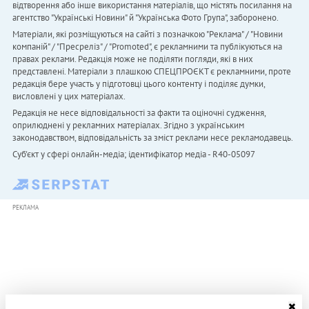
відтворення або інше використання матеріалів, що містять посилання на
агентство "Українськi Новини" й "Українська Фото Група", заборонено.
Матеріали, які розміщуються на сайті з позначкою "Реклама" / "Новини
компаній" / "Пресреліз" / "Promoted", є рекламними та публікуються на
правах реклами. Редакція може не поділяти погляди, які в них
представлені. Матеріали з плашкою СПЕЦПРОЄКТ є рекламними, проте
редакція бере участь у підготовці цього контенту і поділяє думки,
висловлені у цих матеріалах.
Редакція не несе відповідальності за факти та оціночні судження,
оприлюднені у рекламних матеріалах. Згідно з українським
законодавством, відповідальність за зміст реклами несе рекламодавець.
Cуб'єкт у сфері онлайн-медіа; ідентифікатор медіа - R40-05097
РЕКЛАМА