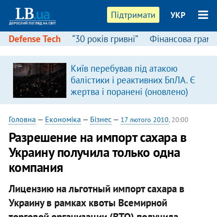
Підтримати
УКР
Defense Tech
“30 років гривні”
Фінансова грамо
Київ перебував під атакою
балістики і реактивних БпЛА. Є
жертва і поранені (оновлено)
Головна
—
Економіка
—
Бізнес
—
17 лютого 2010
, 20:00
Разрешение на импорт сахара в
Украину получила только одна
компания
Лицензию на льготный импорт сахара в
Украину в рамках квоты Всемирной
торговой организации (ВТО) получила