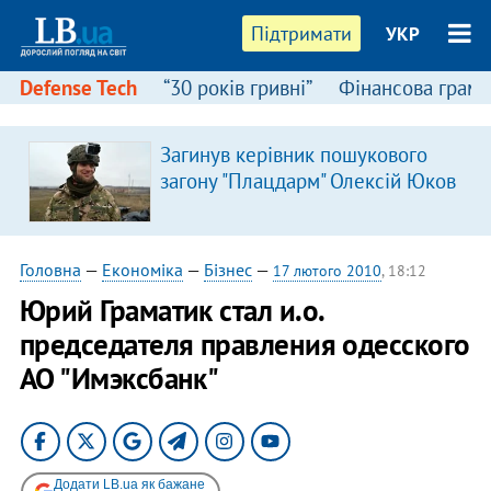
Підтримати
УКР
Defense Tech
“30 років гривні”
Фінансова грамо
Загинув керівник пошукового
загону "Плацдарм" Олексій Юков
Головна
—
Економіка
—
Бізнес
—
17 лютого 2010
, 18:12
Юрий Граматик стал и.о.
председателя правления одесского
АО "Имэксбанк"
Додати LB.ua як бажане