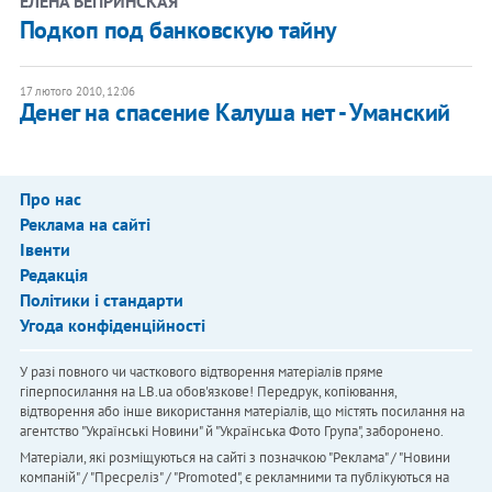
ЕЛЕНА ВЕПРИНСКАЯ
Подкоп под банковскую тайну
17 лютого 2010, 12:06
Денег на спасение Калуша нет - Уманский
Про нас
Реклама на сайті
Івенти
Редакція
Політики і стандарти
Угода конфіденційності
У разі повного чи часткового відтворення матеріалів пряме
гіперпосилання на LB.ua обов'язкове! Передрук, копіювання,
відтворення або інше використання матеріалів, що містять посилання на
агентство "Українськi Новини" й "Українська Фото Група", заборонено.
Матеріали, які розміщуються на сайті з позначкою "Реклама" / "Новини
компаній" / "Пресреліз" / "Promoted", є рекламними та публікуються на