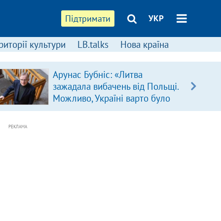
Підтримати
УКР
риторії культури
LB.talks
Нова країна
Арунас Бубніс: «Литва
зажадала вибачень від Польщі.
Можливо, Україні варто було
зробити так само»
РЕКЛАМА