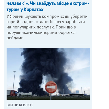
чєлавєк”». Чи знайдуть місце екстрим-
турам у Карпатах
У Яремчі шукають компроміс: як уберегти
гори й водночас дати бізнесу заробляти
на популярних послугах. Поки що з
порушниками-джиперами борються
рейдами.
ВІКТОР КЕВЛЮК