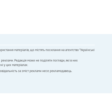
ристання матеріалів, що містять посилання на агентство "Українськi
х реклами. Редакція може не поділяти погляди, які в них
ні у цих матеріалах.
повідальність за зміст реклами несе рекламодавець.