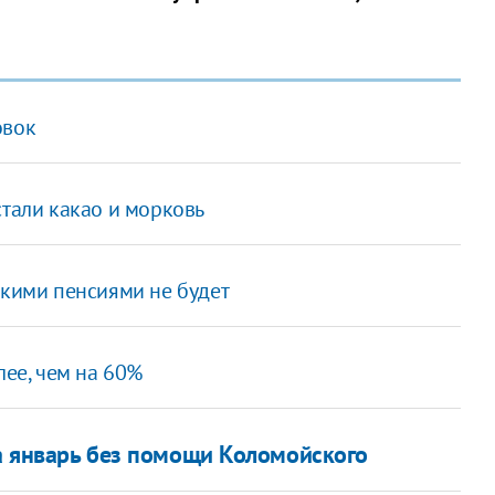
овок
стали какао и морковь
скими пенсиями не будет
лее, чем на 60%
за январь без помощи Коломойского