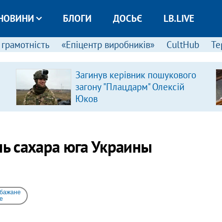
НОВИНИ
БЛОГИ
ДОСЬЄ
LB.LIVE
 грамотність
«Епіцентр виробників»
CultHub
Те
Загинув керівник пошукового
загону "Плацдарм" Олексій
Юков
ь сахара юга Украины
 бажане
e