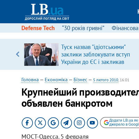
Defense Tech
“30 років гривні”
Фінансова
серця
Туск назвав "ідіотськими"
 кави
заклики заблокувати вступ
України до ЄС і закликав
припинити антиукраїнську
риторику
Головна
—
Економіка
—
Бізнес
—
5 лютого 2010
, 16:01
Крупнейший производител
объявлен банкротом
Додати LB.ua як
джерело в Googl
МОСТ-Одесса. 5 февраля