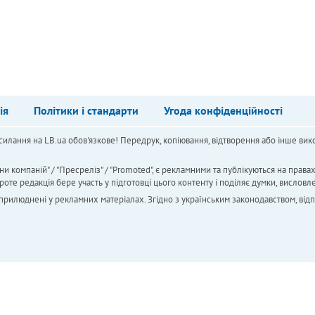
ія
Політики і стандарти
Угода конфіденційності
силання на LB.ua обов'язкове! Передрук, копіювання, відтворення або інше вико
ни компаній" / "Пресреліз" / "Promoted", є рекламними та публікуються на права
 редакція бере участь у підготовці цього контенту і поділяє думки, висловле
 оприлюднені у рекламних матеріалах. Згідно з українським законодавством, від