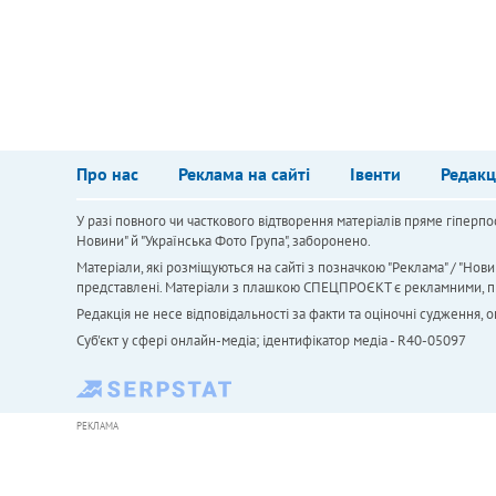
Про нас
Реклама на сайті
Івенти
Редакц
У разі повного чи часткового відтворення матеріалів пряме гіперпо
Новини" й "Українська Фото Група", заборонено.
Матеріали, які розміщуються на сайті з позначкою "Реклама" / "Нови
представлені. Матеріали з плашкою СПЕЦПРОЄКТ є рекламними, проте
Редакція не несе відповідальності за факти та оціночні судження,
Cуб'єкт у сфері онлайн-медіа; ідентифікатор медіа - R40-05097
РЕКЛАМА