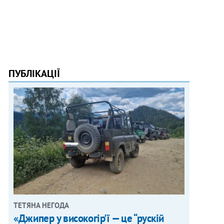
ПУБЛІКАЦІЇ
ТЕТЯНА НЕГОДА
«Джипер у високогір'ї — це “рускій