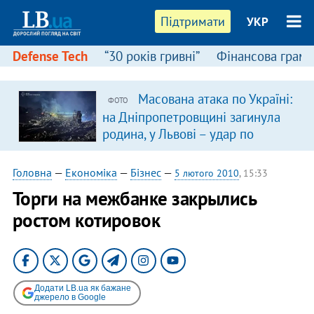
Підтримати
УКР
Defense Tech
“30 років гривні”
Фінансова грамо
Масована атака по Україні:
ФОТО
на Дніпропетровщині загинула
родина, у Львові – удар по
багатоповерхівках
(доповнюється)
Головна
—
Економіка
—
Бізнес
—
5 лютого 2010
, 15:33
Торги на межбанке закрылись
ростом котировок
Додати LB.ua як бажане
джерело в Google