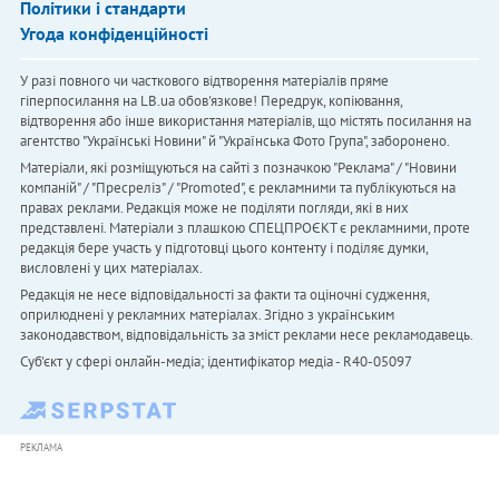
Політики і стандарти
Угода конфіденційності
У разі повного чи часткового відтворення матеріалів пряме
гіперпосилання на LB.ua обов'язкове! Передрук, копіювання,
відтворення або інше використання матеріалів, що містять посилання на
агентство "Українськi Новини" й "Українська Фото Група", заборонено.
Матеріали, які розміщуються на сайті з позначкою "Реклама" / "Новини
компаній" / "Пресреліз" / "Promoted", є рекламними та публікуються на
правах реклами. Редакція може не поділяти погляди, які в них
представлені. Матеріали з плашкою СПЕЦПРОЄКТ є рекламними, проте
редакція бере участь у підготовці цього контенту і поділяє думки,
висловлені у цих матеріалах.
Редакція не несе відповідальності за факти та оціночні судження,
оприлюднені у рекламних матеріалах. Згідно з українським
законодавством, відповідальність за зміст реклами несе рекламодавець.
Cуб'єкт у сфері онлайн-медіа; ідентифікатор медіа - R40-05097
РЕКЛАМА