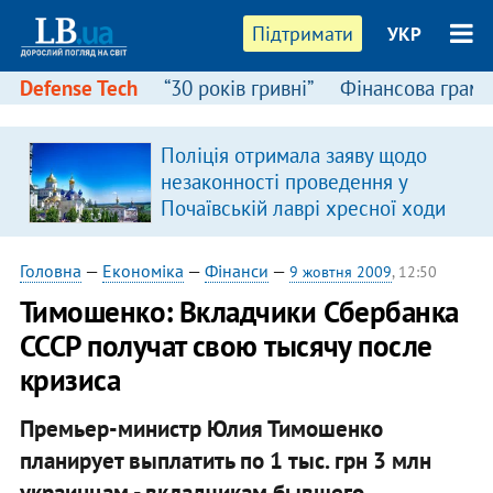
Підтримати
УКР
Defense Tech
“30 років гривні”
Фінансова грамо
Поліція отримала заяву щодо
я
незаконності проведення у
Почаївській лаврі хресної ходи
Головна
—
Економіка
—
Фінанси
—
9 жовтня 2009
, 12:50
Тимошенко: Вкладчики Сбербанка
СССР получат свою тысячу после
кризиса
Премьер-министр Юлия Тимошенко
планирует выплатить по 1 тыс. грн 3 млн
украинцам - вкладчикам бывшего