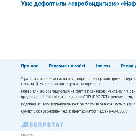
Уже дефолт или «евробондитизм» «Наф
Про нас
Реклама на сайті
Івенти
Редакц
У разі повного чи часткового відтворення матеріалів пряме гіперпо
Новини" й "Українська Фото Група", заборонено.
Матеріали, які розміщуються на сайті з позначкою "Реклама" / "Нови
представлені. Матеріали з плашкою СПЕЦПРОЄКТ є рекламними, проте
Редакція не несе відповідальності за факти та оціночні судження,
Cуб'єкт у сфері онлайн-медіа; ідентифікатор медіа - R40-05097
РЕКЛАМА