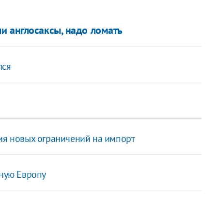
и англосаксы, надо ломать
лся
ния новых ограничений на импорт
чную Европу