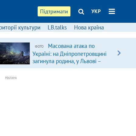
Підтримати
УКР
риторії культури
LB.talks
Нова країна
Масована атака по
ФОТО
Україні: на Дніпропетровщині
загинула родина, у Львові –
удар по багатоповерхівках
(доповнюється)
РЕКЛАМА