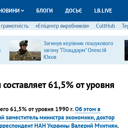
НОВИНИ
БЛОГИ
ДОСЬЄ
LB.LIVE
 грамотність
«Епіцентр виробників»
CultHub
Те
Загинув керівник пошукового
в
загону "Плацдарм" Олексій
Юков
составляет 61,5% от уровня
его 61,5% от уровня 1990 г.
Об этом в
й заместитель министра экономики, доктор
корреспондент НАН Украины Валерий Мунтиян
.