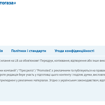
тогаза»
ія
Політики і стандарти
Угода конфіденційності
силання на LB.ua обов'язкове! Передрук, копіювання, відтворення або інше вико
ни компаній" / "Пресреліз" / "Promoted", є рекламними та публікуються на права
 редакція бере участь у підготовці цього контенту і поділяє думки, висловле
 оприлюднені у рекламних матеріалах. Згідно з українським законодавством, від