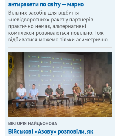
антиракети по світу — марно
Вільних засобів для відбиття
«невідворотних» ракет у партнерів
практично немає, альтернативні
комплекси розвиваються повільно. Тож
відбиватися можемо тільки асиметрично.
ВІКТОРІЯ НАЙДЬОНОВА
Військові «Азову» розповіли, як