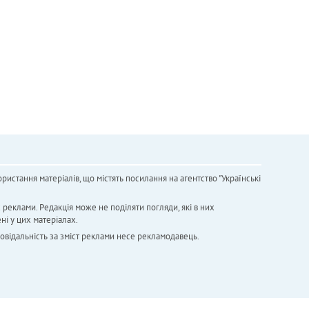
ристання матеріалів, що містять посилання на агентство "Українськi
х реклами. Редакція може не поділяти погляди, які в них
ні у цих матеріалах.
повідальність за зміст реклами несе рекламодавець.