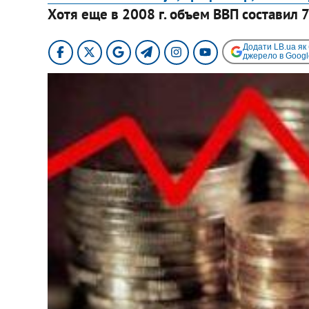
Хотя еще в 2008 г. объем ВВП составил 7
Додати LB.ua як
джерело в Googl