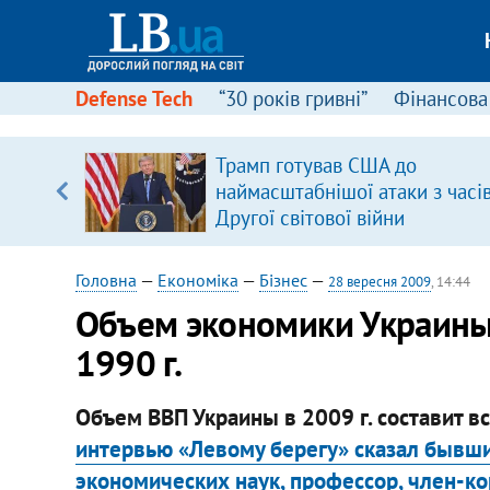
Defense Tech
“30 років гривні”
Фінансова
вив про
Трамп готував США до
боку
наймасштабнішої атаки з часі
Другої світової війни
Головна
—
Економіка
—
Бізнес
—
28 вересня 2009
, 14:44
Объем экономики Украины 
1990 г.
Объем ВВП Украины в 2009 г. составит вс
интервью «Левому берегу» сказал бывши
экономических наук, профессор, член-