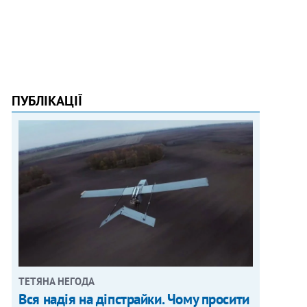
ПУБЛІКАЦІЇ
ТЕТЯНА НЕГОДА
Вся надія на діпстрайки. Чому просити