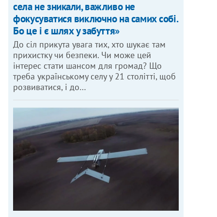
села не зникали, важливо не
фокусуватися виключно на самих собі.
Бо це і є шлях у забуття»
До сіл прикута увага тих, хто шукає там
прихистку чи безпеки. Чи може цей
інтерес стати шансом для громад? Що
треба українському селу у 21 столітті, щоб
розвиватися, і до…