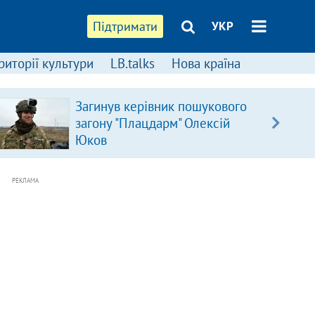
Підтримати
УКР
риторії культури
LB.talks
Нова країна
Загинув керівник пошукового
загону "Плацдарм" Олексій
Юков
РЕКЛАМА