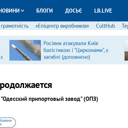
НОВИНИ
БЛОГИ
ДОСЬЄ
LB.LIVE
 грамотність
«Епіцентр виробників»
CultHub
Те
Росіяни атакували Київ
балістикою і "Цирконами", є
 з
загиблі (доповнено)
продолжается
"Одесский припортовый завод" (ОПЗ)
 бажане
e