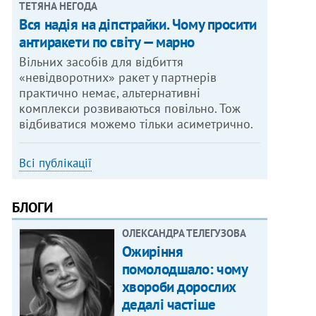
ТЕТЯНА НЕГОДА
Вся надія на діпстрайки. Чому просити
антиракети по світу — марно
Вільних засобів для відбиття
«невідворотних» ракет у партнерів
практично немає, альтернативні
комплекси розвиваються повільно. Тож
відбиватися можемо тільки асиметрично.
Всі публікації
БЛОГИ
ОЛЕКСАНДРА ТЕЛЕГУЗОВА
Ожиріння
помолодшало: чому
хвороби дорослих
дедалі частіше