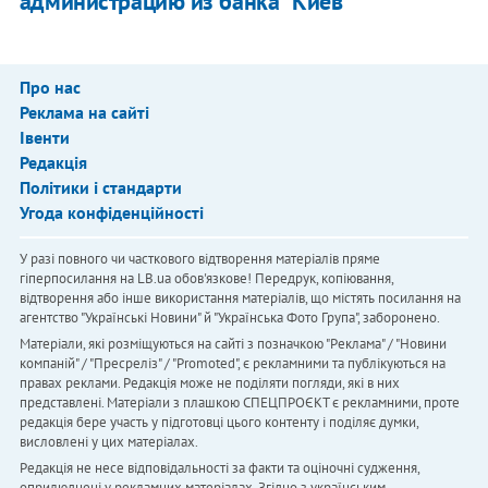
администрацию из банка "Киев"
Про нас
Реклама на сайті
Івенти
Редакція
Політики і стандарти
Угода конфіденційності
У разі повного чи часткового відтворення матеріалів пряме
гіперпосилання на LB.ua обов'язкове! Передрук, копіювання,
відтворення або інше використання матеріалів, що містять посилання на
агентство "Українськi Новини" й "Українська Фото Група", заборонено.
Матеріали, які розміщуються на сайті з позначкою "Реклама" / "Новини
компаній" / "Пресреліз" / "Promoted", є рекламними та публікуються на
правах реклами. Редакція може не поділяти погляди, які в них
представлені. Матеріали з плашкою СПЕЦПРОЄКТ є рекламними, проте
редакція бере участь у підготовці цього контенту і поділяє думки,
висловлені у цих матеріалах.
Редакція не несе відповідальності за факти та оціночні судження,
оприлюднені у рекламних матеріалах. Згідно з українським