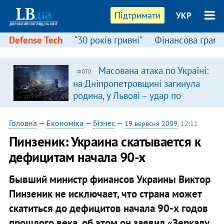
Підтримати
УКР
Defense Tech
“30 років гривні”
Фінансова грамо
Масована атака по Україні:
ФОТО
я
на Дніпропетровщині загинула
родина, у Львові – удар по
багатоповерхівках
(доповнюється)
Головна
—
Економіка
—
Бізнес
—
19 вересня 2009
, 12:11
Пинзеник: Украина скатывается к
дефицитам начала 90-х
Бывший министр финансов Украины Виктор
Пинзеник не исключает, что страна может
скатиться до дефицитов начала 90-х годов
прошлого века, об этом он заявил «Зеркалу