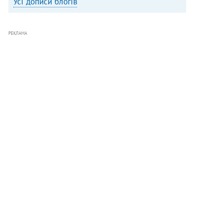
Усі дописи блогів
РЕКЛАМА