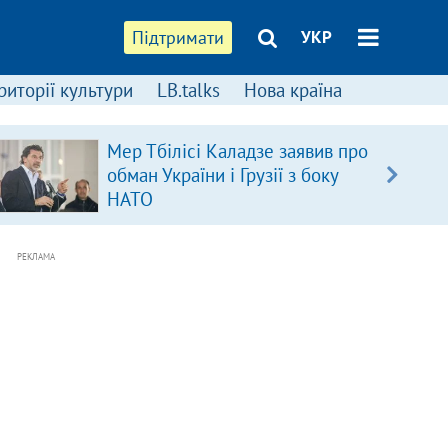
Підтримати
УКР
риторії культури
LB.talks
Нова країна
Мер Тбілісі Каладзе заявив про
обман України і Грузії з боку
НАТО
РЕКЛАМА