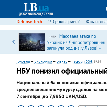
Defense Tech
“30 років гривні”
Фінансова
ового
Масована атака по
ФОТО
ій
Україні: на Дніпропетровщині
загинула родина, у Львові –
удар по багатоповерхівках
(доповнюється)
Головна
—
Економіка
—
Бізнес
—
4 вересня 2009
, 19:14
НБУ понизил официальный
Национальный банк понизил официальны
средневзвешенному курсу сделок на меж
7 сентября, до 7,9950 UAH/USD.