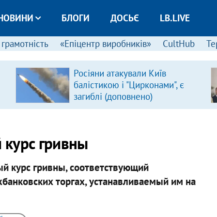
НОВИНИ
БЛОГИ
ДОСЬЄ
LB.LIVE
 грамотність
«Епіцентр виробників»
CultHub
Те
Росіяни атакували Київ
балістикою і "Цирконами", є
загиблі (доповнено)
 курс гривны
й курс гривны, соответствующий
банковских торгах, устанавливаемый им на