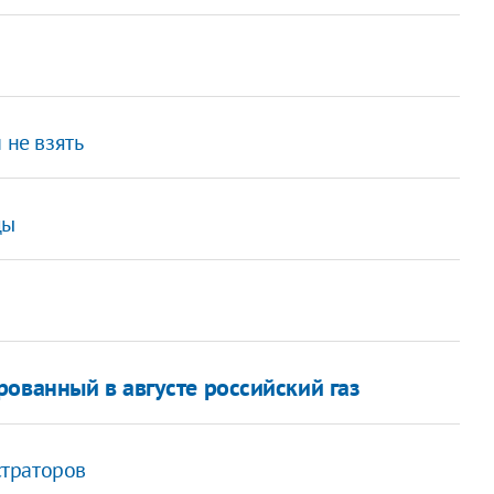
 не взять
цы
ованный в августе российский газ
страторов