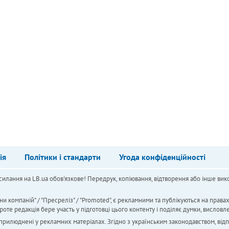
ія
Політики і стандарти
Угода конфіденційності
силання на LB.ua обов'язкове! Передрук, копіювання, відтворення або інше вико
ни компаній" / "Пресреліз" / "Promoted", є рекламними та публікуються на права
 редакція бере участь у підготовці цього контенту і поділяє думки, висловле
 оприлюднені у рекламних матеріалах. Згідно з українським законодавством, від