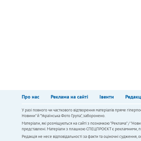
Про нас
Реклама на сайті
Івенти
Редакц
У разі повного чи часткового відтворення матеріалів пряме гіперпо
Новини" й "Українська Фото Група", заборонено.
Матеріали, які розміщуються на сайті з позначкою "Реклама" / "Нови
представлені. Матеріали з плашкою СПЕЦПРОЄКТ є рекламними, проте
Редакція не несе відповідальності за факти та оціночні судження,