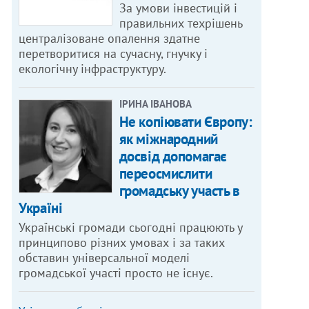
За умови інвестицій і
правильних техрішень
централізоване опалення здатне
перетворитися на сучасну, гнучку і
екологічну інфраструктуру.
ІРИНА ІВАНОВА
Не копіювати Європу:
як міжнародний
досвід допомагає
переосмислити
громадську участь в
Україні
Українські громади сьогодні працюють у
принципово різних умовах і за таких
обставин універсальної моделі
громадської участі просто не існує.