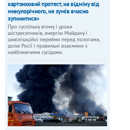
картонковий протест, на відміну від
минулорічного, не зумів вчасно
зупинитися»
Про суспільну втому і уроки
шістдесятників, енергію Майдану і
цивілізаційні перейми перед пологами,
долю Росії і правильні взаємини з
найближчими сусідами.