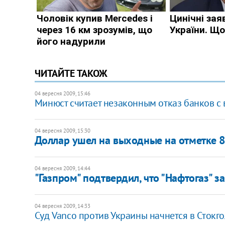
ЧИТАЙТЕ ТАКОЖ
04 вересня 2009, 15:46
Минюст считает незаконным отказ банков с
04 вересня 2009, 15:30
Доллар ушел на выходные на отметке 8
04 вересня 2009, 14:44
"Газпром" подтвердил, что "Нафтогаз" за
04 вересня 2009, 14:33
Суд Vanco против Украины начнется в Стокг