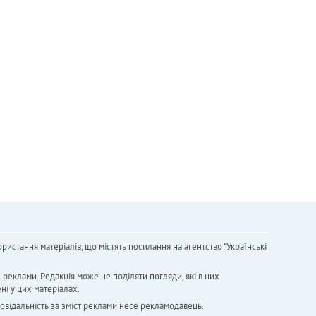
ристання матеріалів, що містять посилання на агентство "Українськi
х реклами. Редакція може не поділяти погляди, які в них
ні у цих матеріалах.
повідальність за зміст реклами несе рекламодавець.