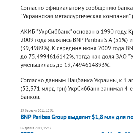
Согласно официальному сообщению банка,
"Украинская металлургическая компания" (
АКИБ "УкрСиббанк" основан в 1990 году.
2009 года являлись BNP Paribas S.A (51%)
(39,4989%). К середине июня 2009 года BN
до 75,4994616142%, тогда как доля ЗАО "
уменьшилась до 19,7494614893%.
Согласно данным Нацбанка Украины, к 1 а
(52,371 млрд грн) УкрСиббанк занимал 4-е
банков.
25 березня 2011, 12:51
BNP Paribas Group выделит $1,8 млн для 
06 травня 2011, 15:33