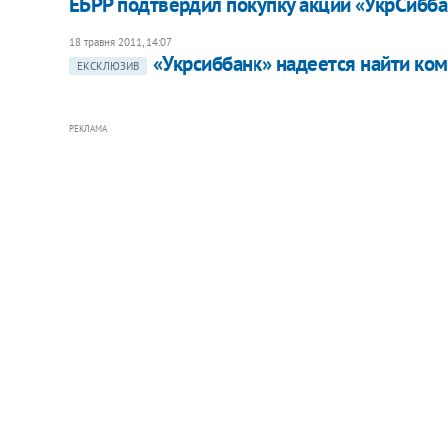
​ЕБРР подтвердил покупку акций «УкрСибб
18 травня 2011, 14:07
​«Укрсиббанк» надеется найти ко
ЕКСКЛЮЗИВ
РЕКЛАМА