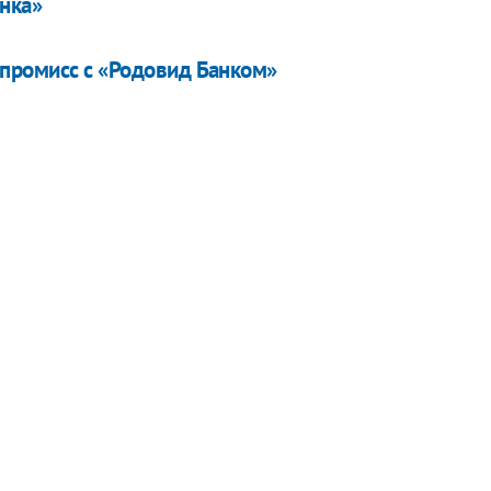
анка»
мпромисс с «Родовид Банком»