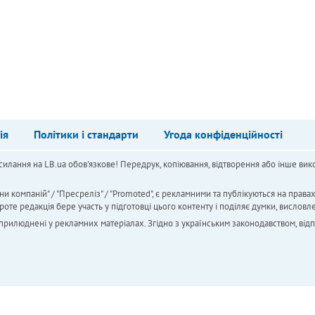
ія
Політики і стандарти
Угода конфіденційності
силання на LB.ua обов'язкове! Передрук, копіювання, відтворення або інше вико
ни компаній" / "Пресреліз" / "Promoted", є рекламними та публікуються на права
 редакція бере участь у підготовці цього контенту і поділяє думки, висловле
 оприлюднені у рекламних матеріалах. Згідно з українським законодавством, від