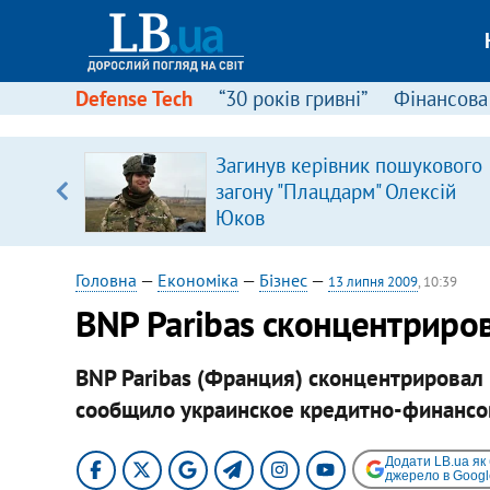
Defense Tech
“30 років гривні”
Фінансова
Загинув керівник пошукового
, є
загону "Плацдарм" Олексій
Юков
Головна
—
Економіка
—
Бізнес
—
13 липня 2009
, 10:39
BNP Paribas сконцентриро
BNP Paribas (Франция) сконцентрировал
сообщило украинское кредитно-финансо
Додати LB.ua як
джерело в Googl