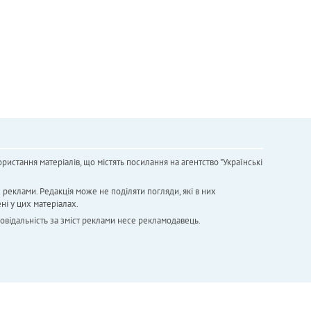
ристання матеріалів, що містять посилання на агентство "Українськi
х реклами. Редакція може не поділяти погляди, які в них
ні у цих матеріалах.
повідальність за зміст реклами несе рекламодавець.