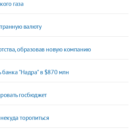
кого газа
странную валюту
тства, образовав новую компанию
банка "Надра" в $870 млн
ровать госбюджет
С некуда торопиться