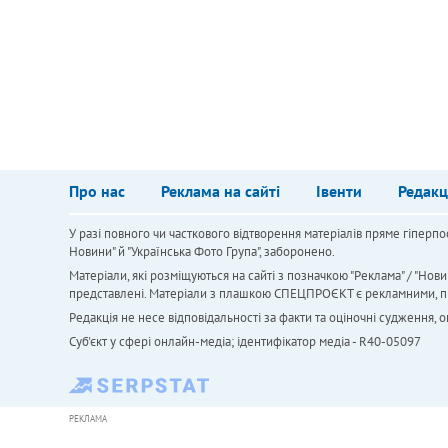
Про нас
Реклама на сайті
Івенти
Редакц
У разі повного чи часткового відтворення матеріалів пряме гіперпо
Новини" й "Українська Фото Група", заборонено.
Матеріали, які розміщуються на сайті з позначкою "Реклама" / "Нови
представлені. Матеріали з плашкою СПЕЦПРОЄКТ є рекламними, проте
Редакція не несе відповідальності за факти та оціночні судження,
Cуб'єкт у сфері онлайн-медіа; ідентифікатор медіа - R40-05097
РЕКЛАМА