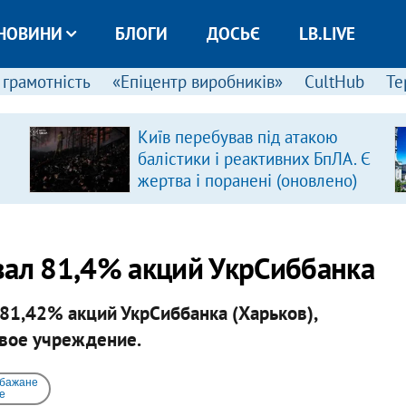
НОВИНИ
БЛОГИ
ДОСЬЄ
LB.LIVE
 грамотність
«Епіцентр виробників»
CultHub
Те
Київ перебував під атакою
балістики і реактивних БпЛА. Є
жертва і поранені (оновлено)
вал 81,4% акций УкрСиббанка
 81,42% акций УкрСиббанка (Харьков),
вое учреждение.
 бажане
e