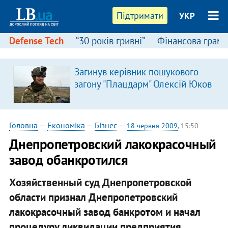
Підтримати
УКР
Defense Tech
“30 років гривні”
Фінансова грамо
Загинув керівник пошукового
загону "Плацдарм" Олексій Юков
Головна
—
Економіка
—
Бізнес
—
18 червня 2009
, 15:50
Днепропетровский лакокрасочный
завод обанкротился
Хозяйственный суд Днепропетровской
области признал Днепропетровский
лакокрасочный завод банкротом и начал
процедуру ликвидации предприятия.