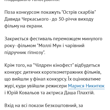
Поза конкурсом покажуть "Острів скарбів"
Давида Черкаського - до 30-річчя виходу
фільму на екрани.
Закриється фестиваль переможцем минулого
року - фільмом "Моллі Мун і чарівний
підручник гіпнозу".
Крім того, на "Чілдрен кінофест" відбудеться
конкурс дитячих короткометражних фільмів,
що вийшли у фінал конкурсу. Їх оцінюватиме
журі, куди увійшли режисери
Марися Никитюк
і Юрій Ковальов та актриса Даша Плахтій.
Вхід на всі покази безкоштовний, за