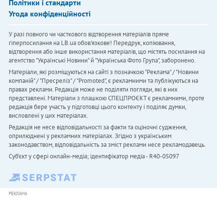
Політики і стандарти
Угода конфіденційності
У разі повного чи часткового відтворення матеріалів пряме
гіперпосилання на LB.ua обов'язкове! Передрук, копіювання,
відтворення або інше використання матеріалів, що містять посилання на
агентство "Українськi Новини" й "Українська Фото Група", заборонено.
Матеріали, які розміщуються на сайті з позначкою "Реклама" / "Новини
компаній" / "Пресреліз" / "Promoted", є рекламними та публікуються на
правах реклами. Редакція може не поділяти погляди, які в них
представлені. Матеріали з плашкою СПЕЦПРОЄКТ є рекламними, проте
редакція бере участь у підготовці цього контенту і поділяє думки,
висловлені у цих матеріалах.
Редакція не несе відповідальності за факти та оціночні судження,
оприлюднені у рекламних матеріалах. Згідно з українським
законодавством, відповідальність за зміст реклами несе рекламодавець.
Cуб'єкт у сфері онлайн-медіа; ідентифікатор медіа - R40-05097
РЕКЛАМА