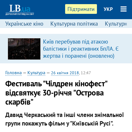
Підтримати
УКР
Українське кіно
Культурна політика
Культурні і
Київ перебував під атакою
балістики і реактивних БпЛА. Є
жертва і поранені (оновлено)
Головна
—
Культура
—
26 квітня 2018
, 12:47
Фестиваль "Чілдрен кінофест"
відсвяткує 30-річчя "Острова
скарбів"
Давид Черкаський та інші члени знімальної
групи покажуть фільм у "Київській Русі".