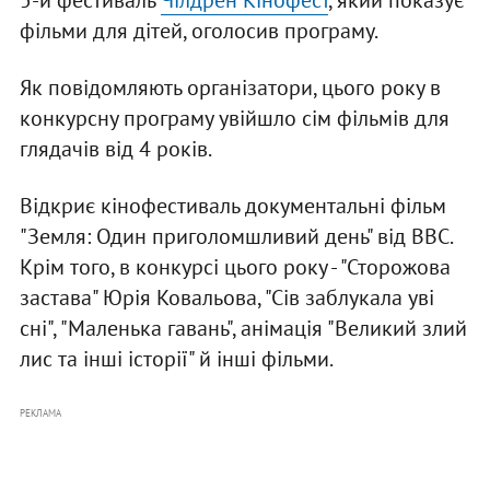
5-й фестиваль
Чілдрен Кінофест
, який показує
фільми для дітей, оголосив програму.
Як повідомляють організатори, цього року в
конкурсну програму увійшло сім фільмів для
глядачів від 4 років.
Відкриє кінофестиваль документальні фільм
"Земля: Один приголомшливий день" від BBC.
Крім того, в конкурсі цього року - "Сторожова
застава" Юрія Ковальова, "Сів заблукала уві
сні", "Маленька гавань", анімація "Великий злий
лис та інші історії" й інші фільми.
РЕКЛАМА