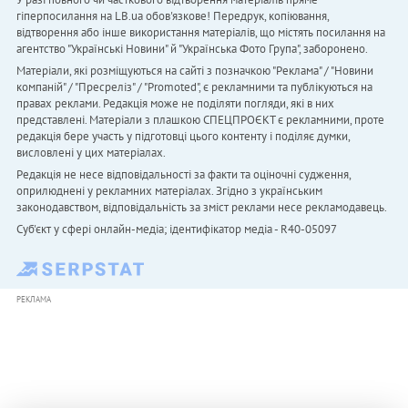
гіперпосилання на LB.ua обов'язкове! Передрук, копіювання,
відтворення або інше використання матеріалів, що містять посилання на
агентство "Українськi Новини" й "Українська Фото Група", заборонено.
Матеріали, які розміщуються на сайті з позначкою "Реклама" / "Новини
компаній" / "Пресреліз" / "Promoted", є рекламними та публікуються на
правах реклами. Редакція може не поділяти погляди, які в них
представлені. Матеріали з плашкою СПЕЦПРОЄКТ є рекламними, проте
редакція бере участь у підготовці цього контенту і поділяє думки,
висловлені у цих матеріалах.
Редакція не несе відповідальності за факти та оціночні судження,
оприлюднені у рекламних матеріалах. Згідно з українським
законодавством, відповідальність за зміст реклами несе рекламодавець.
Cуб'єкт у сфері онлайн-медіа; ідентифікатор медіа - R40-05097
РЕКЛАМА