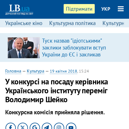
Підтримати
УКР
Українське кіно
Культурна політика
Культурні і
Туск назвав "ідіотськими"
я
заклики заблокувати вступ
України до ЄС і закликав
припинити антиукраїнську
риторику
Головна
—
Культура
—
19 квітня 2018
, 15:24
У конкурсі на посаду керівника
Українського інституту переміг
Володимир Шейко
Конкурсна комісія прийняла рішення.