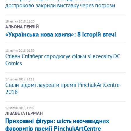
достроково закрили виставку через погрози
18 квітня 2018, 11:20
АЛЬОНА ПЕНЗІЙ
«Українська нова хвиля»: 8 історій втечі
18 квітня 2018, 01:30
Стівен Спілберг спродюсує фільм зі всесвіту DC
Comics
17 квітня 2018, 22:11
Стали відомі лауреати премії PinchukArtCentre-
2018
17 квітня 2018, 11:50
ЛІЗАВЕТА ГЕРМАН
Приховані фігури: шість неочевидних
фаворитів премії PinchukArtCentre