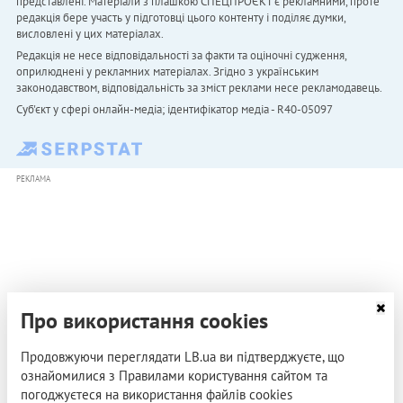
представлені. Матеріали з плашкою СПЕЦПРОЄКТ є рекламними, проте
редакція бере участь у підготовці цього контенту і поділяє думки,
висловлені у цих матеріалах.
Редакція не несе відповідальності за факти та оціночні судження,
оприлюднені у рекламних матеріалах. Згідно з українським
законодавством, відповідальність за зміст реклами несе рекламодавець.
Cуб'єкт у сфері онлайн-медіа; ідентифікатор медіа - R40-05097
РЕКЛАМА
Про використання cookies
Продовжуючи переглядати LB.ua ви підтверджуєте, що
ознайомилися з Правилами користування сайтом та
погоджуєтеся на використання файлів cookies