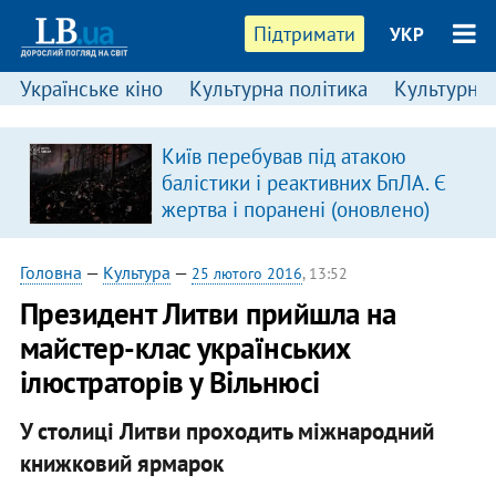
Підтримати
УКР
Українське кіно
Культурна політика
Культурні і
Київ перебував під атакою
балістики і реактивних БпЛА. Є
жертва і поранені (оновлено)
Головна
—
Культура
—
25 лютого 2016
, 13:52
Президент Литви прийшла на
майстер-клас українських
ілюстраторів у Вільнюсі
У столиці Литви проходить міжнародний
книжковий ярмарок