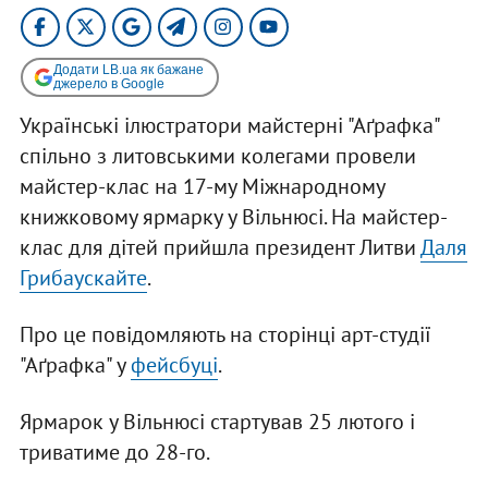
Додати LB.ua як бажане
джерело в Google
Українські ілюстратори майстерні "Аґрафка"
спільно з литовськими колегами провели
майстер-клас на 17-му Міжнародному
книжковому ярмарку у Вільнюсі. На майстер-
клас для дітей прийшла президент Литви
Даля
Грибаускайте
.
Про це повідомляють на сторінці арт-студії
"Аґрафка" у
фейсбуці
.
Ярмарок у Вільнюсі стартував 25 лютого і
триватиме до 28-го.