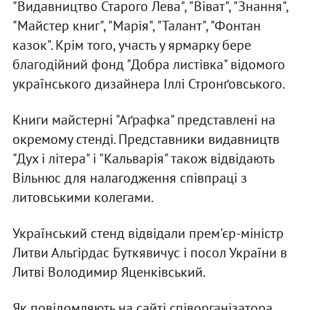
"Видавництво Старого Лева", "Віват", "Знання",
"Майстер книг", "Марія", "Талант", "Фонтан
казок". Крім того, участь у ярмарку бере
благодійний фонд "Добра листівка" відомого
українського дизайнера Іллі Стронґовського.
Книги майстерні "Аґрафка" представлені на
окремому стенді. Представники видавництв
"Дух і літера" і "Кальварія" також відвідають
Вільнюс для налагодження співпраці з
литовськими колегами.
Український стенд відвідали прем'єр-міністр
Литви Альгірдас Буткявичус і посол України в
Литві Володимир Яценківський.
Як повідомляють на сайті співорганізатора