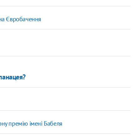
 на Євробачення
панацея?
рну премію імені Бабеля