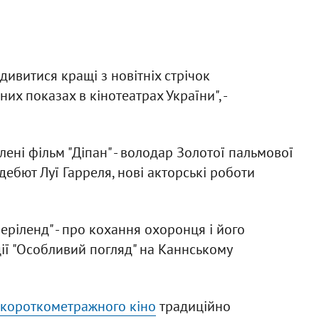
ивитися кращі з новітніх стрічок
х показах в кінотеатрах України", -
ені фільм "Діпан" - володар Золотої пальмової
ебют Луї Гарреля, нові акторські роботи
ріленд" - про кохання охоронця і його
кції "Особливий погляд" на Каннському
 короткометражного кіно
традиційно