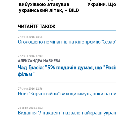
ЧИТАЙТЕ ТАКОЖ
27 січня 2016, 18:18
Оголошено номінантів на кінопремію "Сезар
27 січня 2016, 17:00
АЛЕКСАНДРА НАБИЕВА
​Чад Грасіа: "5% глядачів думає, що "Рос
фільм"
27 січня 2016, 12:36
Нові "Зоряні війни" виходитимуть, поки на н
26 січня 2016, 15:22
Видання "Літакцент" назвало найкращі украї