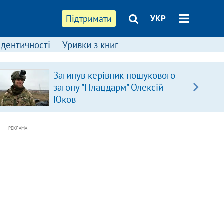
Підтримати
УКР
ідентичності
Уривки з книг
Загинув керівник пошукового
загону "Плацдарм" Олексій
Юков
РЕКЛАМА