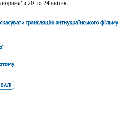
анорама" з 20 по 24 квітня.
скасувати трансляцію антиукраїнського фільму
р"
лютому
ВАЛІ