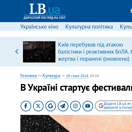
Українське кіно
Культурна політика
Культ
Київ перебував під атакою
уп
балістики і реактивних БпЛА. 
жертва і поранені (оновлено)
ку
Головна
—
Культура
—
28 січня 2016
, 09:04
В Україні стартує фестивал
Додати LB.ua як
джерело в Googl