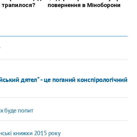
"
ійський дятел" - це поганий конспірологічний
их буде попит
нські книжки 2015 року