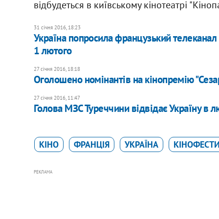
відбудеться в київському кінотеатрі "Кіноп
31 січня 2016, 18:23
Україна попросила французький телеканал 
1 лютого
27 січня 2016, 18:18
Оголошено номінантів на кінопремію "Сеза
27 січня 2016, 11:47
Голова МЗС Туреччини відвідає Україну в 
КІНО
ФРАНЦІЯ
УКРАЇНА
КІНОФЕСТИ
РЕКЛАМА