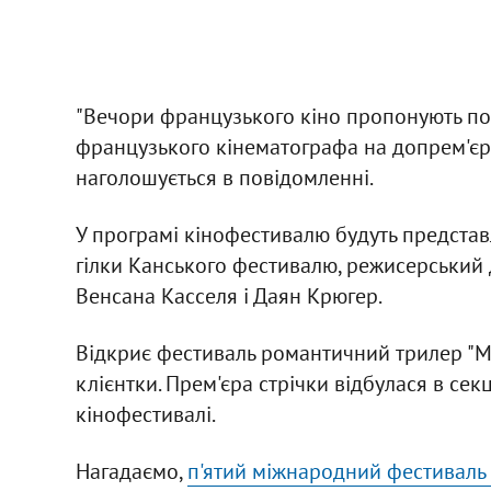
"Вечори французького кіно пропонують под
французького кінематографа на допрем'єрни
наголошується в повідомленні.
У програмі кінофестивалю будуть представл
гілки Канського фестивалю, режисерський д
Венсана Касселя і Даян Крюгер.
Відкриє фестиваль романтичний трилер "Ме
клієнтки. Прем'єра стрічки відбулася в се
кінофестивалі.
Нагадаємо,
п'ятий міжнародний фестиваль