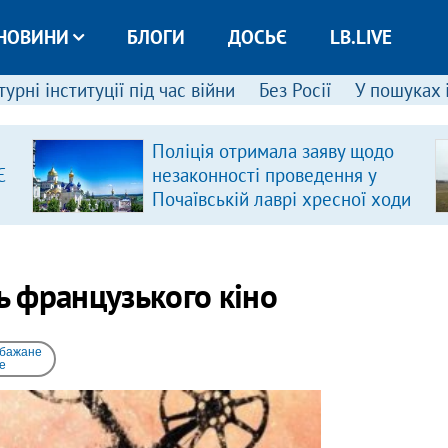
НОВИНИ
БЛОГИ
ДОСЬЄ
LB.LIVE
урні інституції під час війни
Без Росії
У пошуках 
Поліція отримала заяву щодо
Є
незаконності проведення у
Почаївській лаврі хресної ходи
ь французького кіно
 бажане
e