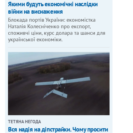
Якими будуть економічні наслідки
війни на виснаження
Блокада портів України: економістка
Наталія Колесніченко про експорт,
споживчі ціни, курс долара та шанси для
української економіки.
ТЕТЯНА НЕГОДА
Вся надія на діпстрайки. Чому просити