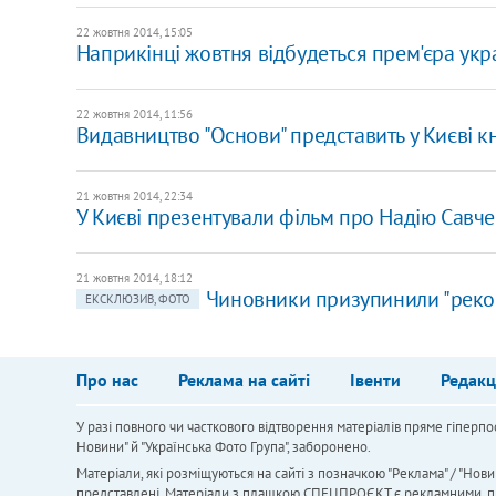
22 жовтня 2014, 15:05
Наприкінці жовтня відбудеться прем'єра укра
22 жовтня 2014, 11:56
Видавництво "Основи" представить у Києві 
21 жовтня 2014, 22:34
У Києві презентували фільм про Надію Савч
21 жовтня 2014, 18:12
Чиновники призупинили "рекон
ЕКСКЛЮЗИВ, ФОТО
Про нас
Реклама на сайті
Івенти
Редакц
У разі повного чи часткового відтворення матеріалів пряме гіперпо
Новини" й "Українська Фото Група", заборонено.
Матеріали, які розміщуються на сайті з позначкою "Реклама" / "Нови
представлені. Матеріали з плашкою СПЕЦПРОЄКТ є рекламними, проте