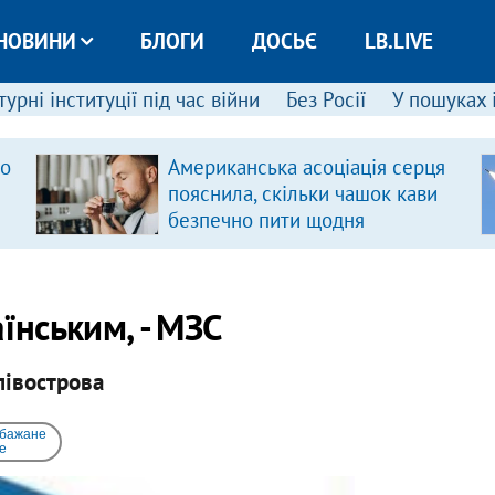
НОВИНИ
БЛОГИ
ДОСЬЄ
LB.LIVE
урні інституції під час війни
Без Росії
У пошуках 
ро
Американська асоціація серця
пояснила, скільки чашок кави
безпечно пити щодня
нським, - МЗС
півострова
 бажане
e