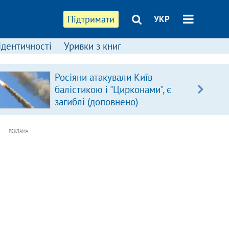
Підтримати
УКР
ідентичності
Уривки з книг
Росіяни атакували Київ
балістикою і "Цирконами", є
загиблі (доповнено)
РЕКЛАМА