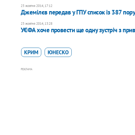
23 жовтня 2014, 17:12
Джемілєв передав у ГПУ список із 387 по
23 жовтня 2014, 13:28
УЄФА хоче провести ще одну зустріч з при
КРИМ
ЮНЕСКО
РЕКЛАМА