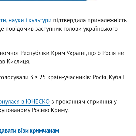
ти, науки і культури
підтвердила приналежність
це повідомив заступник голови українського
омної Республіки Крим Україні, що б Росія не
сав Кислиця.
лосували 3 з 25 країн-учасників: Росія, Куба і
ернулася в ЮНЕСКО
з проханням сприяння у
купованому Росією Криму.
давати візи кримчанам