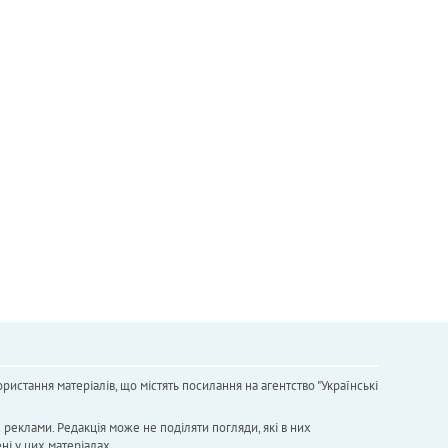
ристання матеріалів, що містять посилання на агентство "Українськi
х реклами. Редакція може не поділяти погляди, які в них
ні у цих матеріалах.