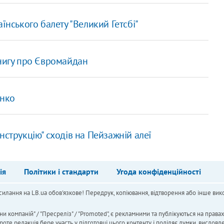
їнського балету "Великий Гетсбі"
книгу про Євромайдан
енко
струкцію" сходів на Пейзажній алеї
ія
Політики і стандарти
Угода конфіденційності
силання на LB.ua обов'язкове! Передрук, копіювання, відтворення або інше вико
ни компаній" / "Пресреліз" / "Promoted", є рекламними та публікуються на права
 редакція бере участь у підготовці цього контенту і поділяє думки, висловле