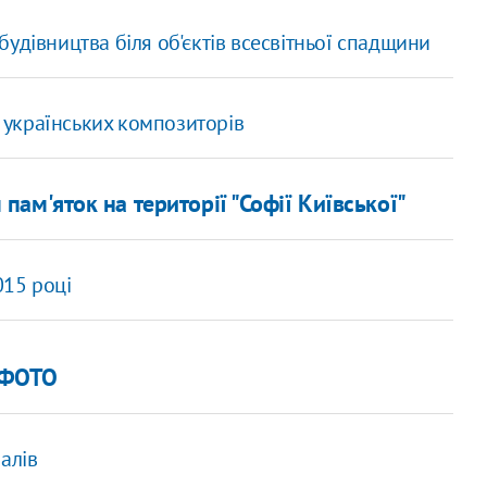
удівництва біля об'єктів всесвітньої спадщини
х українських композиторів
пам'яток на території "Софії Київської"
015 році
. ФОТО
алів