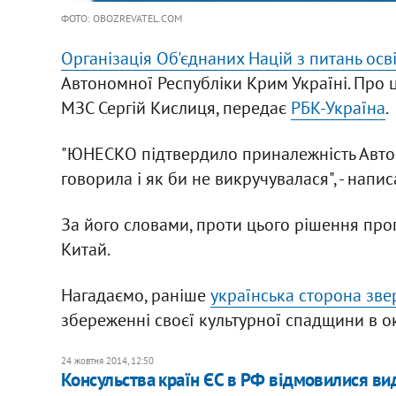
ФОТО: OBOZREVATEL.COM
Організація Об'єднаних Націй з питань осві
Автономної Республіки Крим Україні. Про 
МЗС Сергій Кислиця, передає
РБК-Україна
.
"ЮНЕСКО підтвердило приналежність Автон
говорила і як би не викручувалася", - напи
За його словами, проти цього рішення прого
Китай.
Нагадаємо, раніше
українська сторона зв
збереженні своєї культурної спадщини в о
24 жовтня 2014, 12:50
Консульства країн ЄС в РФ відмовилися ви