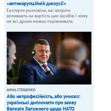
«антикорупційній дискусії»
Експерти розповіли, які витрати
впливають на вартість цих засобів і чому
не всі дрони можна порівнювати.
АННА СТЕШЕНКО
Або непрофесійність, або умисел:
українські дипломати про заяву
Валерія Залужного щодо НАТО