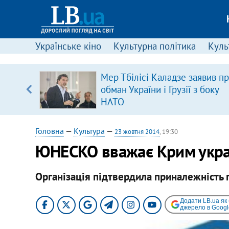
Українське кіно
Культурна політика
Культ
Мер Тбілісі Каладзе заявив п
уп
обман України і Грузії з боку
НАТО
ку
Головна
—
Культура
—
23 жовтня 2014
, 19:30
ЮНЕСКО вважає Крим украї
Організація підтвердила приналежність 
Додати LB.ua як
джерело в Googl