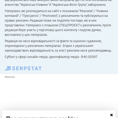
агентство "Українськi Новини" й "Українська Фото Група", заборонено.
Матеріали, які розміщуються на сайті з позначкою "Реклама" / "Новини
компаній" / "Пресреліз" / "Promoted", є рекламними та публікуються на
правах реклами. Редакція може не поділяти погляди, які в них
представлені. Матеріали з плашкою СПЕЦПРОЄКТ є рекламними, проте
редакція бере участь у підготовці цього контенту і поділяє думки,
висловлені у цих матеріалах.
Редакція не несе відповідальності за факти та оціночні судження,
оприлюднені у рекламних матеріалах. Згідно з українським
законодавством, відповідальність за зміст реклами несе рекламодавець.
Cуб'єкт у сфері онлайн-медіа; ідентифікатор медіа - R40-05097
РЕКЛАМА