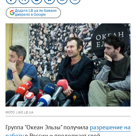
Додати LB.ua як бажане
джерело в Google
ФОТО: LIKE.LB.UA
Группа "Океан Эльзы" получила
разрешение на
работу
в России и продолжает свой