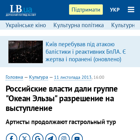
Підтримати
УКР
Українське кіно
Культурна політика
Культурні і
:
Київ перебував під атакою
балістики і реактивних БпЛА. Є
жертва і поранені (оновлено)
Головна
—
Культура
—
11 листопада 2013
, 16:00
Российские власти дали группе
"Океан Эльзы" разрешение на
выступление
Артисты продолжают гастрольный тур