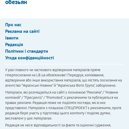
обезьян
Про нас
Реклама на сайті
Івенти
Редакція
Політики і стандарти
Угода конфіденційності
У разі повного чи часткового відтворення матеріалів пряме
гіперпосилання на LB.ua обов'язкове! Передрук, копіювання,
відтворення або інше використання матеріалів, що містять посилання на
агентство "Українськi Новини" й "Українська Фото Група", заборонено.
Матеріали, які розміщуються на сайті з позначкою "Реклама" / "Новини
компаній" / "Пресреліз" / "Promoted", є рекламними та публікуються на
правах реклами. Редакція може не поділяти погляди, які в них
представлені. Матеріали з плашкою СПЕЦПРОЄКТ є рекламними, проте
редакція бере участь у підготовці цього контенту і поділяє думки,
висловлені у цих матеріалах.
Редакція не несе відповідальності за факти та оціночні судження,