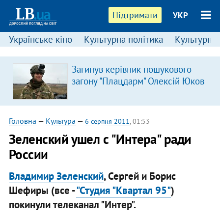
Підтримати
УКР
Українське кіно
Культурна політика
Культурні і
Загинув керівник пошукового
загону "Плацдарм" Олексій Юков
Головна
—
Культура
—
6 серпня 2011
, 01:53
Зеленский ушел с "Интера" ради
России
Владимир Зеленский
, Сергей и Борис
Шефиры (все -
"Студия "Квартал 95"
)
покинули телеканал "Интер".