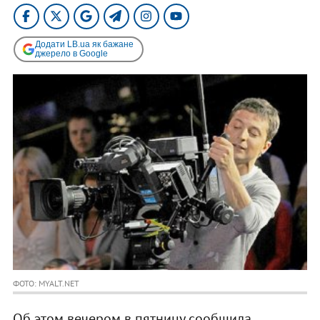
Додати LB.ua як бажане
джерело в Google
ФОТО: MYALT.NET
Об этом вечером в пятницу сообщила