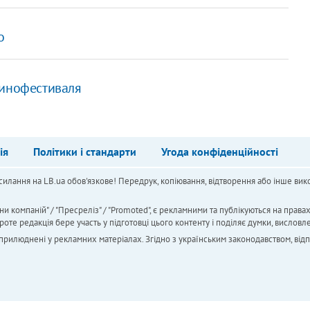
о
кинофестиваля
ія
Політики і стандарти
Угода конфіденційності
силання на LB.ua обов'язкове! Передрук, копіювання, відтворення або інше вико
ни компаній" / "Пресреліз" / "Promoted", є рекламними та публікуються на права
 редакція бере участь у підготовці цього контенту і поділяє думки, висловле
 оприлюднені у рекламних матеріалах. Згідно з українським законодавством, від