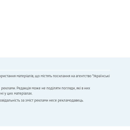
ристання матеріалів, що містять посилання на агентство "Українськi
х реклами. Редакція може не поділяти погляди, які в них
ні у цих матеріалах.
повідальність за зміст реклами несе рекламодавець.