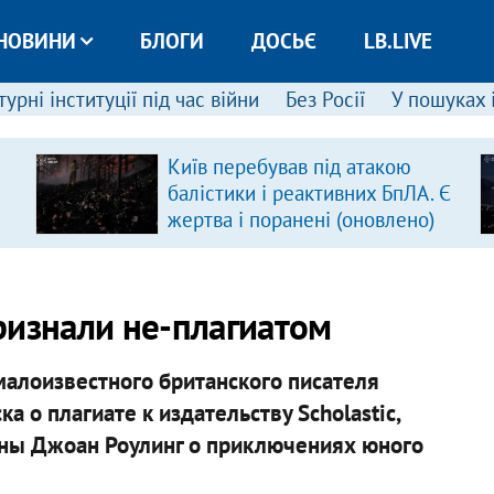
НОВИНИ
БЛОГИ
ДОСЬЄ
LB.LIVE
урні інституції під час війни
Без Росії
У пошуках 
Київ перебував під атакою
балістики і реактивних БпЛА. Є
жертва і поранені (оновлено)
ризнали не-плагиатом
малоизвестного британского писателя
 о плагиате к издательству Scholastic,
ны Джоан Роулинг о приключениях юного