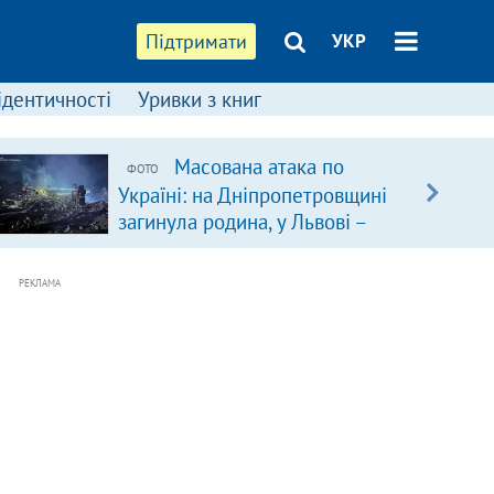
Підтримати
УКР
ідентичності
Уривки з книг
Масована атака по
ФОТО
Україні: на Дніпропетровщині
загинула родина, у Львові –
удар по багатоповерхівках
(доповнюється)
РЕКЛАМА