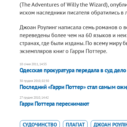
(The Adventures of Willy the Wizard), опуб
иском наследники писателя обратились в 
Джоан Роулинг написала семь романов о в
переведены более чем на 60 языков и неи
странах, где были изданы. По всему миру
экземпляров книг о Гарри Поттере.
10 січня 2011, 14:55
Одесская прокуратура передала в суд дело
30 грудня 2010, 02:50
Последний «Гарри Поттер» стал самым о
27 грудня 2010, 14:42
Гарри Поттера переснимают
СУДОЧИНСТВО
ПЛАГІАТ
ДЖОАН РОУЛІ