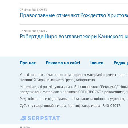
07 січня 2011, 09:33
Православные отмечают Рождество Христов
07 січня 2011, 06:43
Роберт де Ниро возглавит жюри Каннского 
Про нас
Реклама на сайті
Івенти
Редакц
У разі повного чи часткового відтворення матеріалів пряме гіперпо
Новини" й "Українська Фото Група", заборонено.
Матеріали, які розміщуються на сайті з позначкою "Реклама" / "Нови
представлені. Матеріали з плашкою СПЕЦПРОЄКТ є рекламними, проте
Редакція не несе відповідальності за факти та оціночні судження,
Cуб'єкт у сфері онлайн-медіа; ідентифікатор медіа - R40-05097
РЕКЛАМА