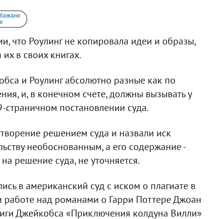
 бажане
e
, что Роулинг не копировала идеи и образы,
их в своих книгах.
бса и Роулинг абсолютно разные как по
ния, и, в конечном счете, должны вызывать у
49-страничном постановлении суда.
етворение решением суда и назвали иск
ьству необоснованным, а его содержание -
на решение суда, не уточняется.
сь в американский суд с иском о плагиате в
ри работе над романами о Гарри Поттере Джоан
ниги Джейкобса «Приключения колдуна Вилли»