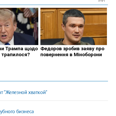
т "Железной хваткой"
лубного бизнеса