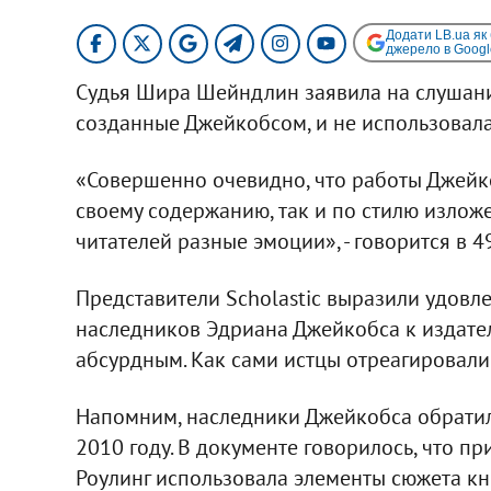
Додати LB.ua як
джерело в Googl
Судья Шира Шейндлин заявила на слушании
созданные Джейкобсом, и не использовала 
«Совершенно очевидно, что работы Джейко
своему содержанию, так и по стилю изложе
читателей разные эмоции», - говорится в 
Представители Scholastic выразили удовл
наследников Эдриана Джейкобса к издател
абсурдным. Как сами истцы отреагировали 
Напомним, наследники Джейкобса обратили
2010 году. В документе говорилось, что п
Роулинг использовала элементы сюжета к