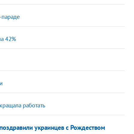
т-параде
на 42%
и
екращала работать
 поздравили украинцев с Рождеством