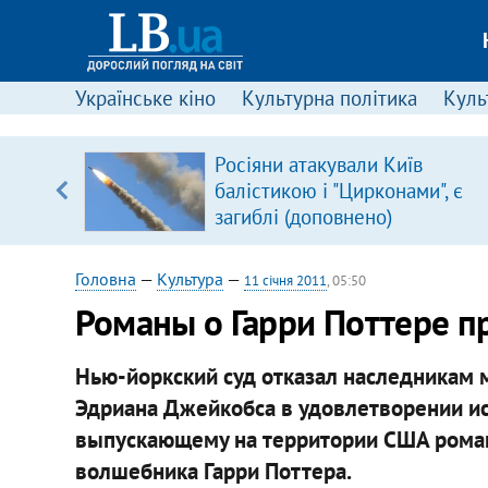
Українське кіно
Культурна політика
Культ
Росіяни атакували Київ
уп
балістикою і "Цирконами", є
загиблі (доповнено)
ку
Головна
—
Культура
—
11 січня 2011
, 05:50
Романы о Гарри Поттере п
Нью-йоркский суд отказал наследникам 
Эдриана Джейкобса в удовлетворении иска
выпускающему на территории США рома
волшебника Гарри Поттера.