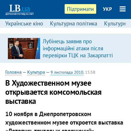
Підтримати
УКР
Українське кіно
Культурна політика
Культурні і
Лубінець заявив про
інформаційні атаки після
перевірки ТЦК на Закарпатті
Головна
—
Культура
—
9 листопада 2010
, 15:58
В Художественном музее
открывается комсомольская
выставка
10 ноября в Днепропетровском
художественном музее откроется выставка
«Летопись трудовых свершений».