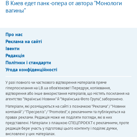
В Киев едет панк-опера от автора "Монологи
вагины"
Про нас
Реклама на сайті
Івенти
Редакція
Політики і стандарти
Угода конфіденційності
У разі повного чи часткового відтворення матеріалів пряме
гіперпосилання на LB.ua обов'язкове! Передрук, копіювання,
відтворення або інше використання матеріалів, що містять посилання на
агентство "Українськi Новини" й "Українська Фото Група", заборонено.
Матеріали, які розміщуються на сайті з позначкою "Реклама" / "Новини
компаній" / "Пресреліз" / "Promoted", є рекламними та публікуються на
правах реклами. Редакція може не поділяти погляди, які в них
представлені. Матеріали з плашкою СПЕЦПРОЄКТ є рекламними, проте
редакція бере участь у підготовці цього контенту і поділяє думки,
висловлені у цих матеріалах.