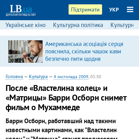
Підтримати
УКР
Українське кіно
Культурна політика
Культурні і
Американська асоціація серця
пояснила, скільки чашок кави
безпечно пити щодня
Головна
—
Культура
—
4 листопада 2009
, 05:30
После «Властелина колец» и
«Матрицы» Барри Осборн снимет
фильм о Мухаммеде
Барри Осборн, работавший над такими
известными картинами, как "Властелин
колец" и "Матрица", станет продюсером