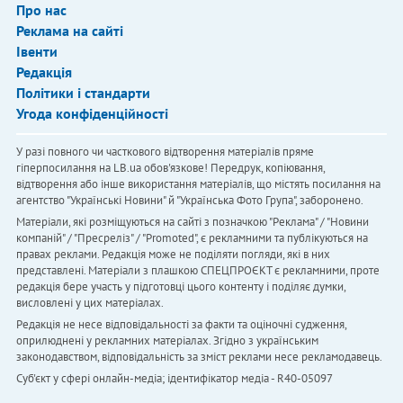
Про нас
Реклама на сайті
Івенти
Редакція
Політики і стандарти
Угода конфіденційності
У разі повного чи часткового відтворення матеріалів пряме
гіперпосилання на LB.ua обов'язкове! Передрук, копіювання,
відтворення або інше використання матеріалів, що містять посилання на
агентство "Українськi Новини" й "Українська Фото Група", заборонено.
Матеріали, які розміщуються на сайті з позначкою "Реклама" / "Новини
компаній" / "Пресреліз" / "Promoted", є рекламними та публікуються на
правах реклами. Редакція може не поділяти погляди, які в них
представлені. Матеріали з плашкою СПЕЦПРОЄКТ є рекламними, проте
редакція бере участь у підготовці цього контенту і поділяє думки,
висловлені у цих матеріалах.
Редакція не несе відповідальності за факти та оціночні судження,
оприлюднені у рекламних матеріалах. Згідно з українським
законодавством, відповідальність за зміст реклами несе рекламодавець.
Cуб'єкт у сфері онлайн-медіа; ідентифікатор медіа - R40-05097